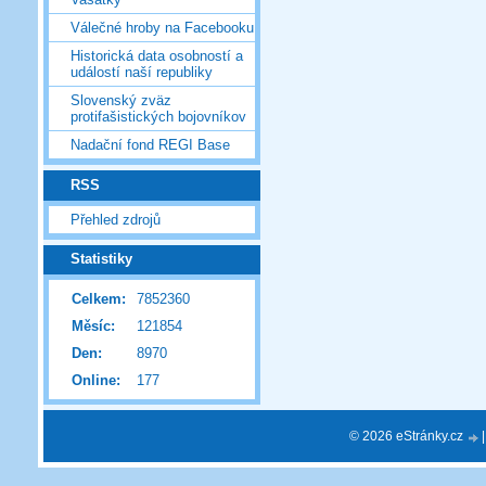
Válečné hroby na Facebooku
Historická data osobností a
událostí naší republiky
Slovenský zväz
protifašistických bojovníkov
Nadační fond REGI Base
RSS
Přehled zdrojů
Statistiky
Celkem:
7852360
Měsíc:
121854
Den:
8970
Online:
177
© 2026 eStránky.cz