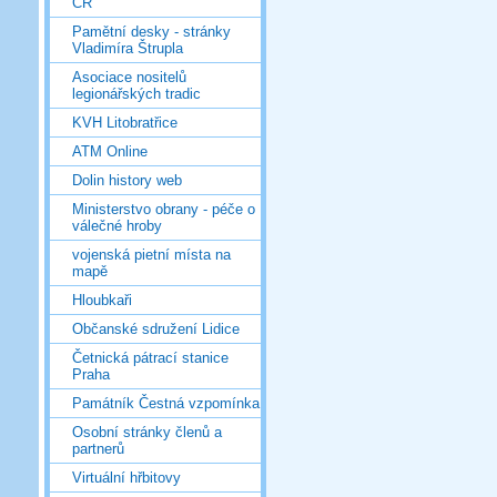
ČR
Pamětní desky - stránky
Vladimíra Štrupla
Asociace nositelů
legionářských tradic
KVH Litobratřice
ATM Online
Dolin history web
Ministerstvo obrany - péče o
válečné hroby
vojenská pietní místa na
mapě
Hloubkaři
Občanské sdružení Lidice
Četnická pátrací stanice
Praha
Památník Čestná vzpomínka
Osobní stránky členů a
partnerů
Virtuální hřbitovy