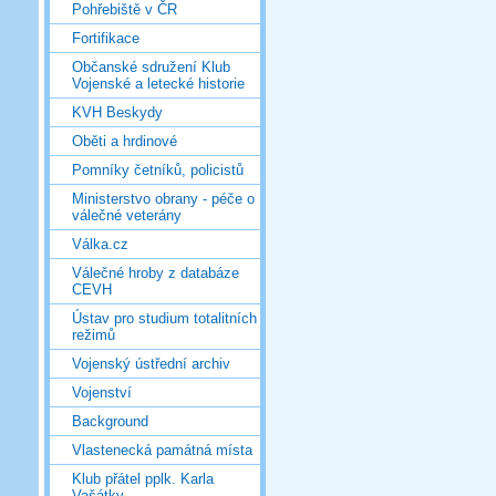
Pohřebiště v ČR
Fortifikace
Občanské sdružení Klub
Vojenské a letecké historie
KVH Beskydy
Oběti a hrdinové
Pomníky četníků, policistů
Ministerstvo obrany - péče o
válečné veterány
Válka.cz
Válečné hroby z databáze
CEVH
Ústav pro studium totalitních
režimů
Vojenský ústřední archiv
Vojenství
Background
Vlastenecká památná místa
Klub přátel pplk. Karla
Vašátky