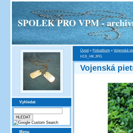
SPOLEK PRO VPM - archivní v
Úvod
»
Fotoalbum
»
Vojenská pi
H19_HK.JPG
Vojenská piet
Vyhledat
Menu