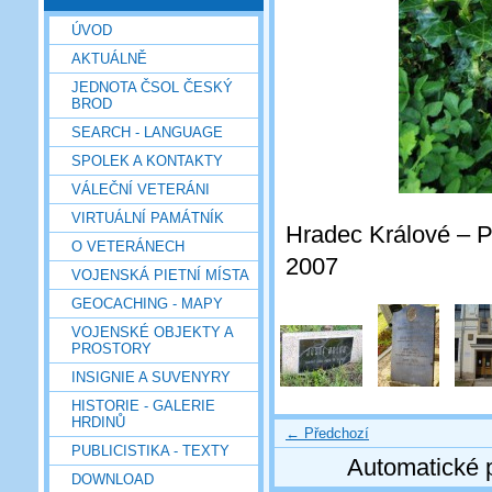
ÚVOD
AKTUÁLNĚ
JEDNOTA ČSOL ČESKÝ
BROD
SEARCH - LANGUAGE
SPOLEK A KONTAKTY
VÁLEČNÍ VETERÁNI
VIRTUÁLNÍ PAMÁTNÍK
Hradec Králové – Po
O VETERÁNECH
2007
VOJENSKÁ PIETNÍ MÍSTA
GEOCACHING - MAPY
VOJENSKÉ OBJEKTY A
PROSTORY
INSIGNIE A SUVENYRY
HISTORIE - GALERIE
HRDINŮ
← Předchozí
PUBLICISTIKA - TEXTY
Automatické 
DOWNLOAD