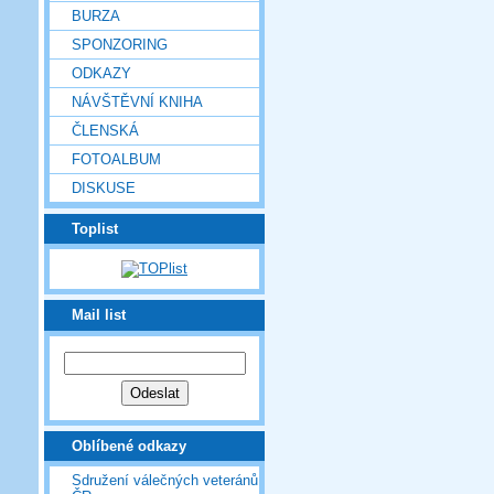
BURZA
SPONZORING
ODKAZY
NÁVŠTĚVNÍ KNIHA
ČLENSKÁ
FOTOALBUM
DISKUSE
Toplist
Mail list
Oblíbené odkazy
Sdružení válečných veteránů