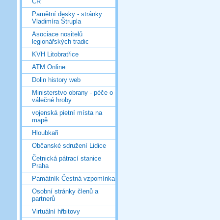
ČR
Pamětní desky - stránky
Vladimíra Štrupla
Asociace nositelů
legionářských tradic
KVH Litobratřice
ATM Online
Dolin history web
Ministerstvo obrany - péče o
válečné hroby
vojenská pietní místa na
mapě
Hloubkaři
Občanské sdružení Lidice
Četnická pátrací stanice
Praha
Památník Čestná vzpomínka
Osobní stránky členů a
partnerů
Virtuální hřbitovy