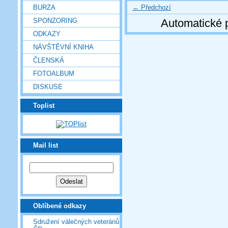
← Předchozí
BURZA
SPONZORING
Automatické 
ODKAZY
NÁVŠTĚVNÍ KNIHA
ČLENSKÁ
FOTOALBUM
DISKUSE
Toplist
Mail list
Oblíbené odkazy
Sdružení válečných veteránů