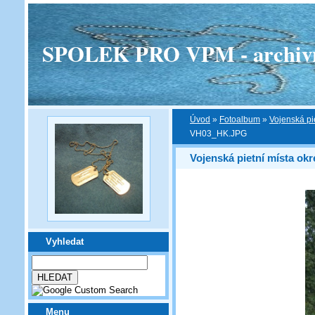
SPOLEK PRO VPM - archivní v
Úvod
»
Fotoalbum
»
Vojenská pi
VH03_HK.JPG
Vojenská pietní místa ok
Vyhledat
Menu