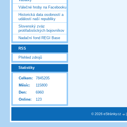
Válečné hroby na Facebooku
Historická data osobností a
událostí naší republiky
Slovenský zväz
protifašistických bojovníkov
Nadační fond REGI Base
RSS
Přehled zdrojů
Statistiky
Celkem:
7845205
Měsíc:
115800
Den:
6960
Online:
123
© 2026 eStránky.cz