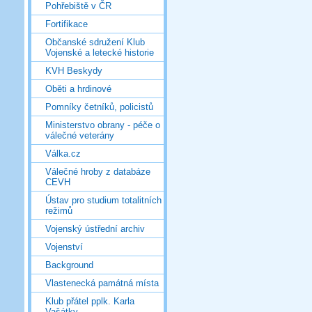
Pohřebiště v ČR
Fortifikace
Občanské sdružení Klub
Vojenské a letecké historie
KVH Beskydy
Oběti a hrdinové
Pomníky četníků, policistů
Ministerstvo obrany - péče o
válečné veterány
Válka.cz
Válečné hroby z databáze
CEVH
Ústav pro studium totalitních
režimů
Vojenský ústřední archiv
Vojenství
Background
Vlastenecká památná místa
Klub přátel pplk. Karla
Vašátky