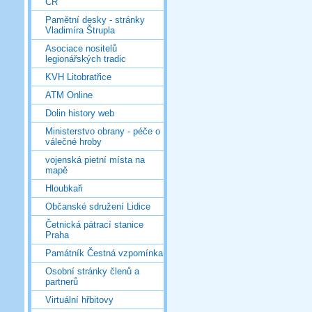
ČR
Pamětní desky - stránky
Vladimíra Štrupla
Asociace nositelů
legionářských tradic
KVH Litobratřice
ATM Online
Dolin history web
Ministerstvo obrany - péče o
válečné hroby
vojenská pietní místa na
mapě
Hloubkaři
Občanské sdružení Lidice
Četnická pátrací stanice
Praha
Památník Čestná vzpomínka
Osobní stránky členů a
partnerů
Virtuální hřbitovy