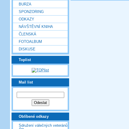
BURZA
SPONZORING
ODKAZY
NÁVŠTĚVNÍ KNIHA
ČLENSKÁ
FOTOALBUM
DISKUSE
Toplist
Mail list
Oblíbené odkazy
Sdružení válečných veteránů