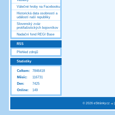
Válečné hroby na Facebooku
Historická data osobností a
událostí naší republiky
Slovenský zväz
protifašistických bojovníkov
Nadační fond REGI Base
RSS
Přehled zdrojů
Statistiky
Celkem:
7846418
Měsíc:
116731
Den:
7425
Online:
149
© 2026 eStránky.cz