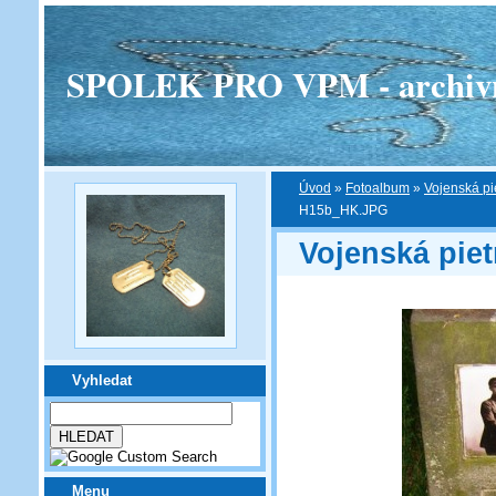
SPOLEK PRO VPM - archivní v
Úvod
»
Fotoalbum
»
Vojenská pi
H15b_HK.JPG
Vojenská piet
Vyhledat
Menu