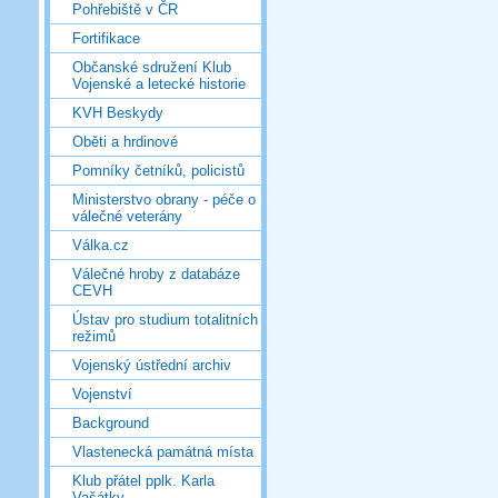
Pohřebiště v ČR
Fortifikace
Občanské sdružení Klub
Vojenské a letecké historie
KVH Beskydy
Oběti a hrdinové
Pomníky četníků, policistů
Ministerstvo obrany - péče o
válečné veterány
Válka.cz
Válečné hroby z databáze
CEVH
Ústav pro studium totalitních
režimů
Vojenský ústřední archiv
Vojenství
Background
Vlastenecká památná místa
Klub přátel pplk. Karla
Vašátky