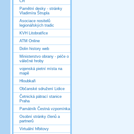
ČR
Pamětní desky - stránky
Vladimíra Štrupla
Asociace nositelů
legionářských tradic
KVH Litobratřice
ATM Online
Dolin history web
Ministerstvo obrany - péče o
válečné hroby
vojenská pietní místa na
mapě
Hloubkaři
Občanské sdružení Lidice
Četnická pátrací stanice
Praha
Památník Čestná vzpomínka
Osobní stránky členů a
partnerů
Virtuální hřbitovy