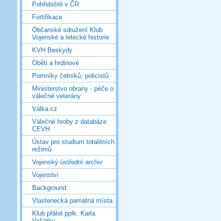
Pohřebiště v ČR
Fortifikace
Občanské sdružení Klub
Vojenské a letecké historie
KVH Beskydy
Oběti a hrdinové
Pomníky četníků, policistů
Ministerstvo obrany - péče o
válečné veterány
Válka.cz
Válečné hroby z databáze
CEVH
Ústav pro studium totalitních
režimů
Vojenský ústřední archiv
Vojenství
Background
Vlastenecká památná místa
Klub přátel pplk. Karla
Vašátky