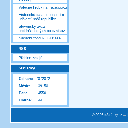
Válečné hroby na Facebooku
Historická data osobností a
událostí naší republiky
Slovenský zväz
protifašistických bojovníkov
Nadační fond REGI Base
RSS
Přehled zdrojů
Statistiky
Celkem:
7872872
Měsíc:
139158
Den:
14550
Online:
144
© 2026 eStránky.cz