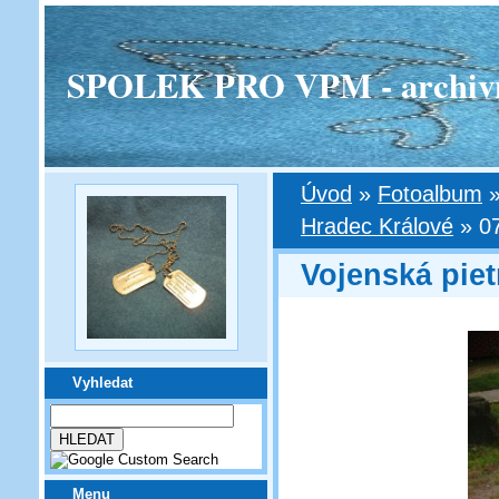
SPOLEK PRO VPM - archivní v
Úvod
»
Fotoalbum
Hradec Králové
»
0
Vojenská piet
Vyhledat
Menu