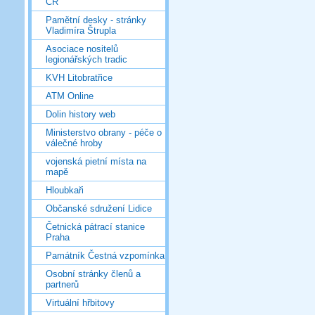
ČR
Pamětní desky - stránky
Vladimíra Štrupla
Asociace nositelů
legionářských tradic
KVH Litobratřice
ATM Online
Dolin history web
Ministerstvo obrany - péče o
válečné hroby
vojenská pietní místa na
mapě
Hloubkaři
Občanské sdružení Lidice
Četnická pátrací stanice
Praha
Památník Čestná vzpomínka
Osobní stránky členů a
partnerů
Virtuální hřbitovy