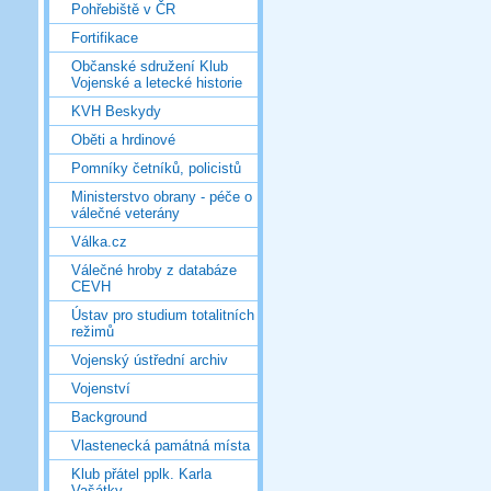
Pohřebiště v ČR
Fortifikace
Občanské sdružení Klub
Vojenské a letecké historie
KVH Beskydy
Oběti a hrdinové
Pomníky četníků, policistů
Ministerstvo obrany - péče o
válečné veterány
Válka.cz
Válečné hroby z databáze
CEVH
Ústav pro studium totalitních
režimů
Vojenský ústřední archiv
Vojenství
Background
Vlastenecká památná místa
Klub přátel pplk. Karla
Vašátky