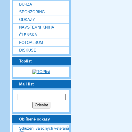
BURZA
SPONZORING
ODKAZY
NÁVŠTĚVNÍ KNIHA
ČLENSKÁ
FOTOALBUM
DISKUSE
Toplist
Mail list
Oblíbené odkazy
Sdružení válečných veteránů