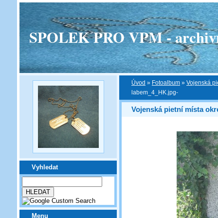
SPOLEK PRO VPM - archivní v
Úvod
»
Fotoalbum
»
Vojenská pi
labem_4_HK.jpg-
Vojenská pietní místa ok
Vyhledat
Menu