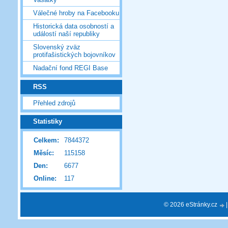
Válečné hroby na Facebooku
Historická data osobností a
událostí naší republiky
Slovenský zväz
protifašistických bojovníkov
Nadační fond REGI Base
RSS
Přehled zdrojů
Statistiky
Celkem:
7844372
Měsíc:
115158
Den:
6677
Online:
117
© 2026 eStránky.cz