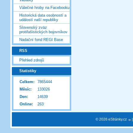
Válečné hroby na Facebooku
Historická data osobností a
událostí naší republiky
Slovenský zväz
protifašistických bojovníkov
Nadační fond REGI Base
RSS
Přehled zdrojů
Statistiky
Celkem:
7865444
Měsíc:
133026
Den:
14639
Online:
263
© 2026 eStránky.cz