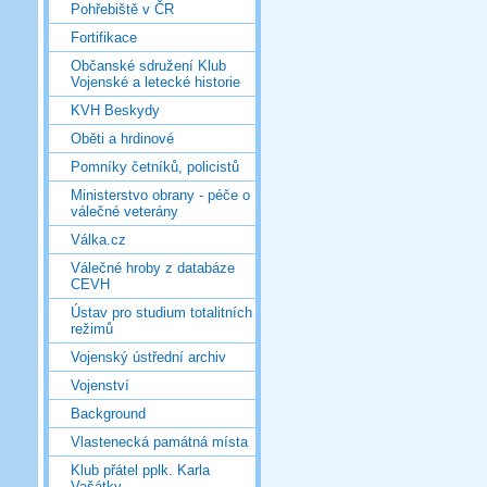
Pohřebiště v ČR
Fortifikace
Občanské sdružení Klub
Vojenské a letecké historie
KVH Beskydy
Oběti a hrdinové
Pomníky četníků, policistů
Ministerstvo obrany - péče o
válečné veterány
Válka.cz
Válečné hroby z databáze
CEVH
Ústav pro studium totalitních
režimů
Vojenský ústřední archiv
Vojenství
Background
Vlastenecká památná místa
Klub přátel pplk. Karla
Vašátky