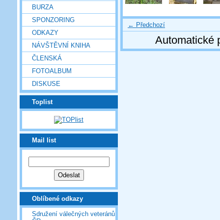
BURZA
SPONZORING
← Předchozí
ODKAZY
Automatické 
NÁVŠTĚVNÍ KNIHA
ČLENSKÁ
FOTOALBUM
DISKUSE
Toplist
Mail list
Oblíbené odkazy
Sdružení válečných veteránů