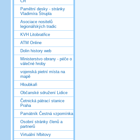
ČR
Pamětní desky - stránky
Vladimíra Štrupla
Asociace nositelů
legionářských tradic
KVH Litobratřice
ATM Online
Dolin history web
Ministerstvo obrany - péče o
válečné hroby
vojenská pietní místa na
mapě
Hloubkaři
Občanské sdružení Lidice
Četnická pátrací stanice
Praha
Památník Čestná vzpomínka
Osobní stránky členů a
partnerů
Virtuální hřbitovy