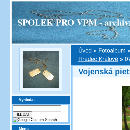
SPOLEK PRO VPM - archivní v
Úvod
»
Fotoalbum
Hradec Králové
»
0
Vojenská piet
Vyhledat
Menu