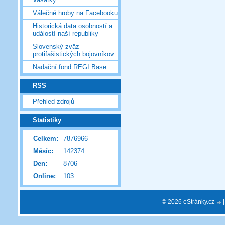
Válečné hroby na Facebooku
Historická data osobností a
událostí naší republiky
Slovenský zväz
protifašistických bojovníkov
Nadační fond REGI Base
RSS
Přehled zdrojů
Statistiky
Celkem:
7876966
Měsíc:
142374
Den:
8706
Online:
103
© 2026 eStránky.cz