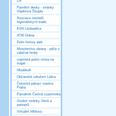
ČR
Pamětní desky - stránky
Vladimíra Štrupla
Asociace nositelů
legionářských tradic
KVH Litobratřice
ATM Online
Dolin history web
Ministerstvo obrany - péče o
válečné hroby
vojenská pietní místa na
mapě
Hloubkaři
Občanské sdružení Lidice
Četnická pátrací stanice
Praha
Památník Čestná vzpomínka
Osobní stránky členů a
partnerů
Virtuální hřbitovy