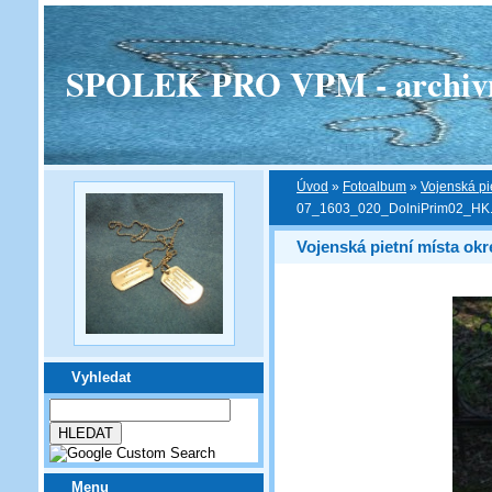
SPOLEK PRO VPM - archivní v
Úvod
»
Fotoalbum
»
Vojenská pi
07_1603_020_DolniPrim02_HK
Vojenská pietní místa ok
Vyhledat
Menu