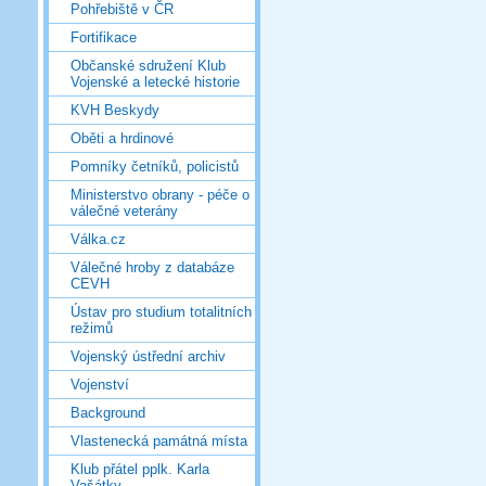
Pohřebiště v ČR
Fortifikace
Občanské sdružení Klub
Vojenské a letecké historie
KVH Beskydy
Oběti a hrdinové
Pomníky četníků, policistů
Ministerstvo obrany - péče o
válečné veterány
Válka.cz
Válečné hroby z databáze
CEVH
Ústav pro studium totalitních
režimů
Vojenský ústřední archiv
Vojenství
Background
Vlastenecká památná místa
Klub přátel pplk. Karla
Vašátky