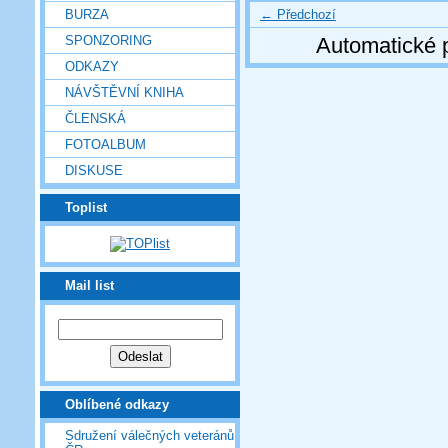
← Předchozí
BURZA
SPONZORING
Automatické 
ODKAZY
NÁVŠTĚVNÍ KNIHA
ČLENSKÁ
FOTOALBUM
DISKUSE
Toplist
Mail list
Oblíbené odkazy
Sdružení válečných veteránů