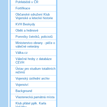
Pohřebiště v ČR
Fortifikace
Občanské sdružení Klub
Vojenské a letecké historie
KVH Beskydy
Oběti a hrdinové
Pomníky četníků, policistů
Ministerstvo obrany - péče o
válečné veterány
Válka.cz
Válečné hroby z databáze
CEVH
Ústav pro studium totalitních
režimů
Vojenský ústřední archiv
Vojenství
Background
Vlastenecká památná místa
Klub přátel pplk. Karla
Vašátky