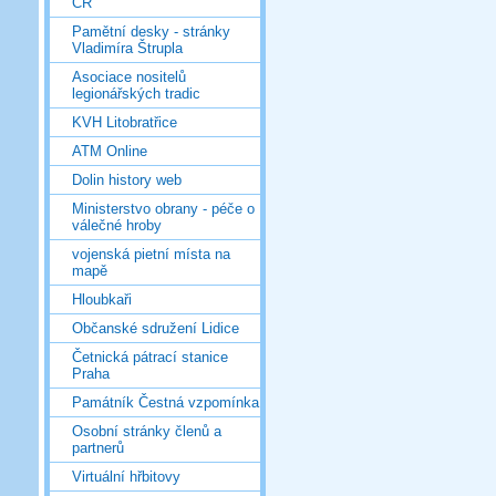
ČR
Pamětní desky - stránky
Vladimíra Štrupla
Asociace nositelů
legionářských tradic
KVH Litobratřice
ATM Online
Dolin history web
Ministerstvo obrany - péče o
válečné hroby
vojenská pietní místa na
mapě
Hloubkaři
Občanské sdružení Lidice
Četnická pátrací stanice
Praha
Památník Čestná vzpomínka
Osobní stránky členů a
partnerů
Virtuální hřbitovy