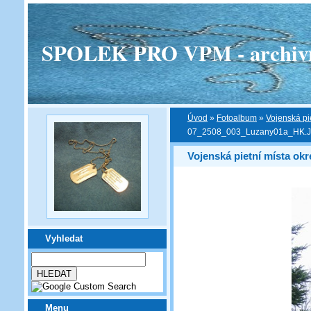
SPOLEK PRO VPM - archivní v
Úvod
»
Fotoalbum
»
Vojenská pi
07_2508_003_Luzany01a_HK.
Vojenská pietní místa ok
Vyhledat
Menu