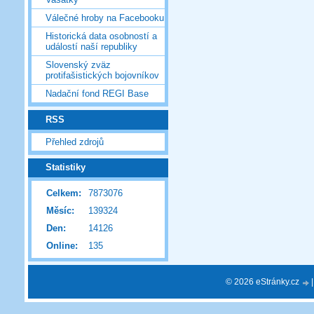
Válečné hroby na Facebooku
Historická data osobností a
událostí naší republiky
Slovenský zväz
protifašistických bojovníkov
Nadační fond REGI Base
RSS
Přehled zdrojů
Statistiky
Celkem:
7873076
Měsíc:
139324
Den:
14126
Online:
135
© 2026 eStránky.cz