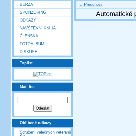
← Předchozí
BURZA
SPONZORING
Automatické 
ODKAZY
NÁVŠTĚVNÍ KNIHA
ČLENSKÁ
FOTOALBUM
DISKUSE
Toplist
Mail list
Oblíbené odkazy
Sdružení válečných veteránů