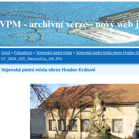
 - archivní verze - nový web je
Úvod
»
Fotoalbum
»
Vojenská pietní místa
»
Vojenská pietní místa okres Hradec K
07_3004_025_Stezery01a_HK.JPG
Vojenská pietní místa okres Hradec Králové