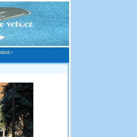
 vets.cz
rálové
»