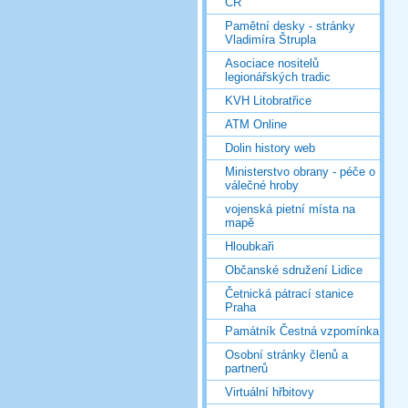
ČR
Pamětní desky - stránky
Vladimíra Štrupla
Asociace nositelů
legionářských tradic
KVH Litobratřice
ATM Online
Dolin history web
Ministerstvo obrany - péče o
válečné hroby
vojenská pietní místa na
mapě
Hloubkaři
Občanské sdružení Lidice
Četnická pátrací stanice
Praha
Památník Čestná vzpomínka
Osobní stránky členů a
partnerů
Virtuální hřbitovy