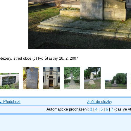
těžery, střed obce (c) Ivo Šťastný 18. 2. 2007
← Předchozí
Zpět do složky
Automatické procházení:
3
|
4
|
5
|
6
|
7
(čas ve vt