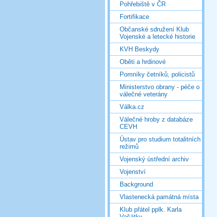
Pohřebiště v ČR
Fortifikace
Občanské sdružení Klub
Vojenské a letecké historie
KVH Beskydy
Oběti a hrdinové
Pomníky četníků, policistů
Ministerstvo obrany - péče o
válečné veterány
Válka.cz
Válečné hroby z databáze
CEVH
Ústav pro studium totalitních
režimů
Vojenský ústřední archiv
Vojenství
Background
Vlastenecká památná místa
Klub přátel pplk. Karla
Vašátky