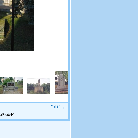
Další →
eřinách)