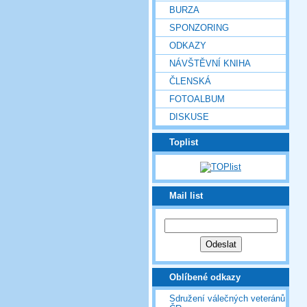
BURZA
SPONZORING
ODKAZY
NÁVŠTĚVNÍ KNIHA
ČLENSKÁ
FOTOALBUM
DISKUSE
Toplist
Mail list
Oblíbené odkazy
Sdružení válečných veteránů