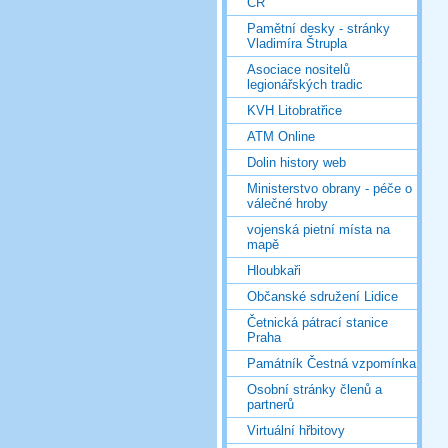
ČR
Pamětní desky - stránky
Vladimíra Štrupla
Asociace nositelů
legionářských tradic
KVH Litobratřice
ATM Online
Dolin history web
Ministerstvo obrany - péče o
válečné hroby
vojenská pietní místa na
mapě
Hloubkaři
Občanské sdružení Lidice
Četnická pátrací stanice
Praha
Památník Čestná vzpomínka
Osobní stránky členů a
partnerů
Virtuální hřbitovy