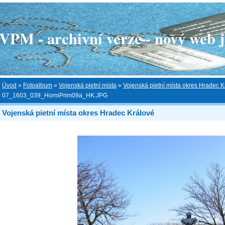
 - archivní verze - nový web je
Úvod
»
Fotoalbum
»
Vojenská pietní místa
»
Vojenská pietní místa okres Hradec K
07_1603_039_HorniPrim09a_HK.JPG
Vojenská pietní místa okres Hradec Králové