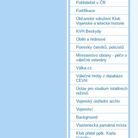
Pohřebiště v ČR
Fortifikace
Občanské sdružení Klub
Vojenské a letecké historie
KVH Beskydy
Oběti a hrdinové
Pomníky četníků, policistů
Ministerstvo obrany - péče o
válečné veterány
Válka.cz
Válečné hroby z databáze
CEVH
Ústav pro studium totalitních
režimů
Vojenský ústřední archiv
Vojenství
Background
Vlastenecká památná místa
Klub přátel pplk. Karla
Vašátky