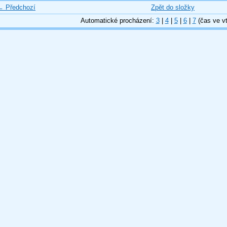
← Předchozí
Zpět do složky
Automatické procházení:
3
|
4
|
5
|
6
|
7
(čas ve vt