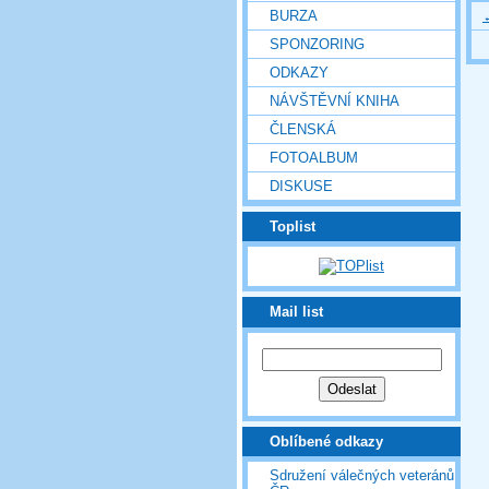
BURZA
SPONZORING
ODKAZY
NÁVŠTĚVNÍ KNIHA
ČLENSKÁ
FOTOALBUM
DISKUSE
Toplist
Mail list
Oblíbené odkazy
Sdružení válečných veteránů