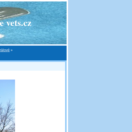
 vets.cz
rálové
»