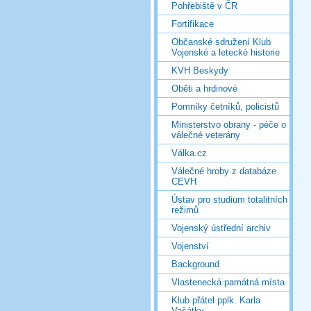
Pohřebiště v ČR
Fortifikace
Občanské sdružení Klub
Vojenské a letecké historie
KVH Beskydy
Oběti a hrdinové
Pomníky četníků, policistů
Ministerstvo obrany - péče o
válečné veterány
Válka.cz
Válečné hroby z databáze
CEVH
Ústav pro studium totalitních
režimů
Vojenský ústřední archiv
Vojenství
Background
Vlastenecká památná místa
Klub přátel pplk. Karla
Vašátky