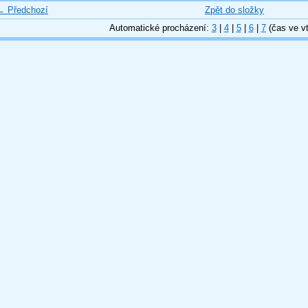
← Předchozí
Zpět do složky
Automatické procházení:
3
|
4
|
5
|
6
|
7
(čas ve vt