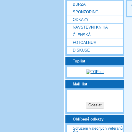
BURZA
SPONZORING
ODKAZY
NÁVŠTĚVNÍ KNIHA
ČLENSKÁ
FOTOALBUM
DISKUSE
Toplist
Mail list
Oblíbené odkazy
Sdružení válečných veteránů