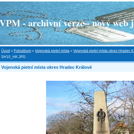
 - archivní verze - nový web je
Úvod
»
Fotoalbum
»
Vojenská pietní místa
»
Vojenská pietní místa okres Hradec K
SH10_HK.JPG
Vojenská pietní místa okres Hradec Králové