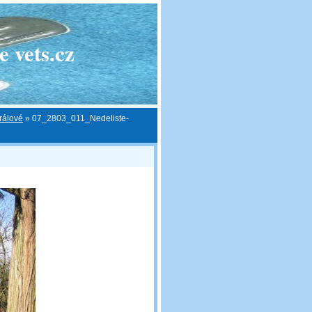
 vets.cz
rálové
»
07_2803_011_Nedeliste-