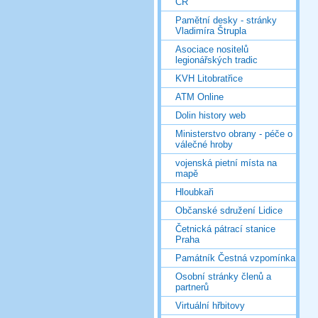
ČR
Pamětní desky - stránky
Vladimíra Štrupla
Asociace nositelů
legionářských tradic
KVH Litobratřice
ATM Online
Dolin history web
Ministerstvo obrany - péče o
válečné hroby
vojenská pietní místa na
mapě
Hloubkaři
Občanské sdružení Lidice
Četnická pátrací stanice
Praha
Památník Čestná vzpomínka
Osobní stránky členů a
partnerů
Virtuální hřbitovy