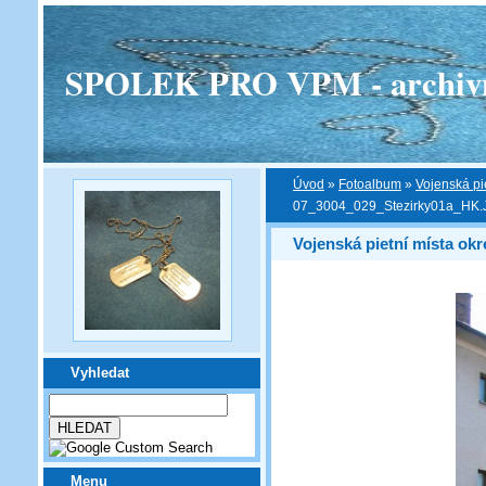
SPOLEK PRO VPM - archivní v
Úvod
»
Fotoalbum
»
Vojenská pi
07_3004_029_Stezirky01a_HK
Vojenská pietní místa ok
Vyhledat
Menu