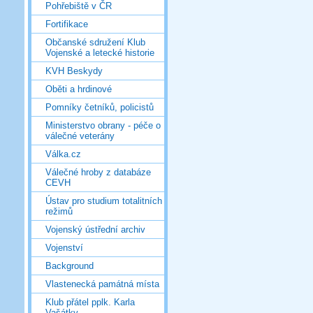
Pohřebiště v ČR
Fortifikace
Občanské sdružení Klub
Vojenské a letecké historie
KVH Beskydy
Oběti a hrdinové
Pomníky četníků, policistů
Ministerstvo obrany - péče o
válečné veterány
Válka.cz
Válečné hroby z databáze
CEVH
Ústav pro studium totalitních
režimů
Vojenský ústřední archiv
Vojenství
Background
Vlastenecká památná místa
Klub přátel pplk. Karla
Vašátky