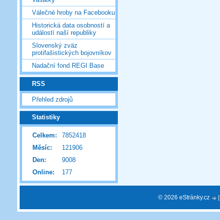
Válečné hroby na Facebooku
Historická data osobností a
událostí naší republiky
Slovenský zväz
protifašistických bojovníkov
Nadační fond REGI Base
RSS
Přehled zdrojů
Statistiky
Celkem:
7852418
Měsíc:
121906
Den:
9008
Online:
177
© 2026 eStránky.cz