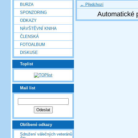
← Předchozí
BURZA
SPONZORING
Automatické 
ODKAZY
NÁVŠTĚVNÍ KNIHA
ČLENSKÁ
FOTOALBUM
DISKUSE
Toplist
Mail list
Oblíbené odkazy
Sdružení válečných veteránů