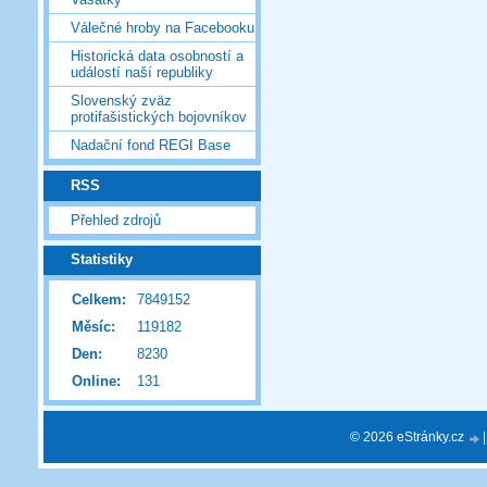
Válečné hroby na Facebooku
Historická data osobností a
událostí naší republiky
Slovenský zväz
protifašistických bojovníkov
Nadační fond REGI Base
RSS
Přehled zdrojů
Statistiky
Celkem:
7849152
Měsíc:
119182
Den:
8230
Online:
131
© 2026 eStránky.cz