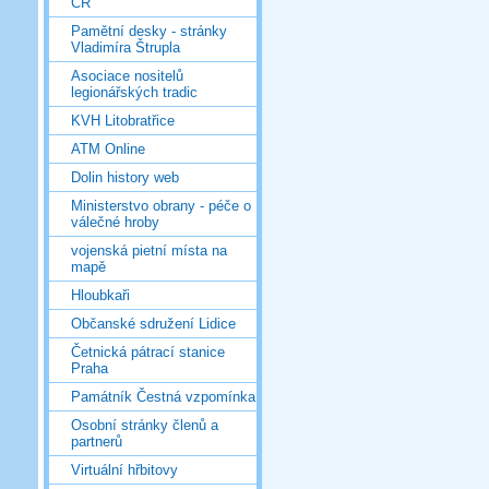
ČR
Pamětní desky - stránky
Vladimíra Štrupla
Asociace nositelů
legionářských tradic
KVH Litobratřice
ATM Online
Dolin history web
Ministerstvo obrany - péče o
válečné hroby
vojenská pietní místa na
mapě
Hloubkaři
Občanské sdružení Lidice
Četnická pátrací stanice
Praha
Památník Čestná vzpomínka
Osobní stránky členů a
partnerů
Virtuální hřbitovy