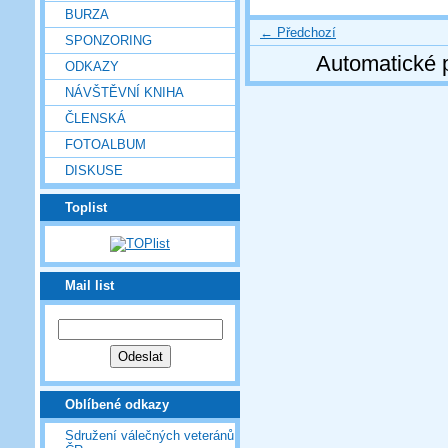
BURZA
← Předchozí
SPONZORING
Automatické 
ODKAZY
NÁVŠTĚVNÍ KNIHA
ČLENSKÁ
FOTOALBUM
DISKUSE
Toplist
Mail list
Oblíbené odkazy
Sdružení válečných veteránů