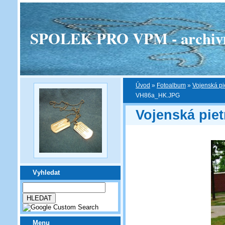
SPOLEK PRO VPM - archivní v
Úvod
»
Fotoalbum
»
Vojenská pi
VH86a_HK.JPG
Vojenská piet
Vyhledat
Menu