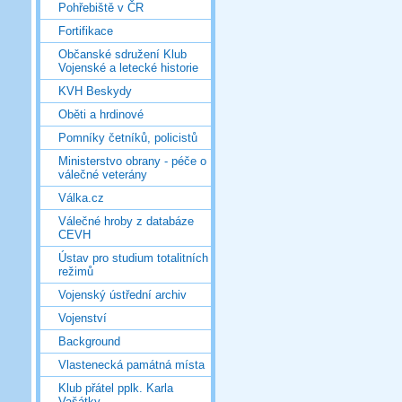
Pohřebiště v ČR
Fortifikace
Občanské sdružení Klub
Vojenské a letecké historie
KVH Beskydy
Oběti a hrdinové
Pomníky četníků, policistů
Ministerstvo obrany - péče o
válečné veterány
Válka.cz
Válečné hroby z databáze
CEVH
Ústav pro studium totalitních
režimů
Vojenský ústřední archiv
Vojenství
Background
Vlastenecká památná místa
Klub přátel pplk. Karla
Vašátky