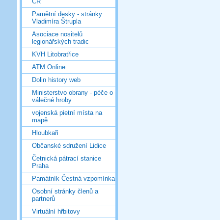
ČR
Pamětní desky - stránky
Vladimíra Štrupla
Asociace nositelů
legionářských tradic
KVH Litobratřice
ATM Online
Dolin history web
Ministerstvo obrany - péče o
válečné hroby
vojenská pietní místa na
mapě
Hloubkaři
Občanské sdružení Lidice
Četnická pátrací stanice
Praha
Památník Čestná vzpomínka
Osobní stránky členů a
partnerů
Virtuální hřbitovy