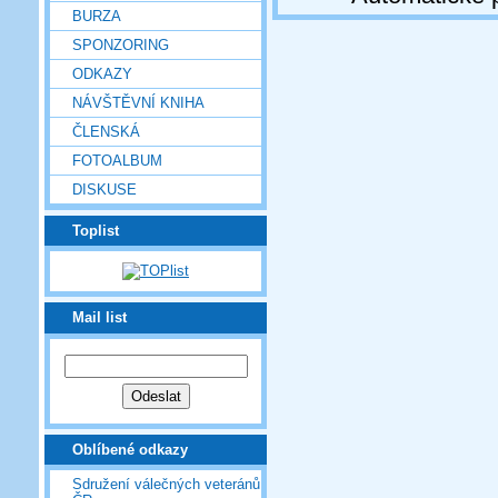
BURZA
SPONZORING
ODKAZY
NÁVŠTĚVNÍ KNIHA
ČLENSKÁ
FOTOALBUM
DISKUSE
Toplist
Mail list
Oblíbené odkazy
Sdružení válečných veteránů