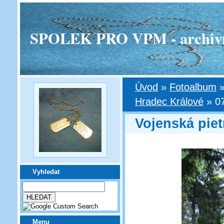
SPOLEK PRO VPM - archivní v
Úvod
»
Fotoalbum
Hradec Králové
»
0
Vojenská piet
Vyhledat
Menu