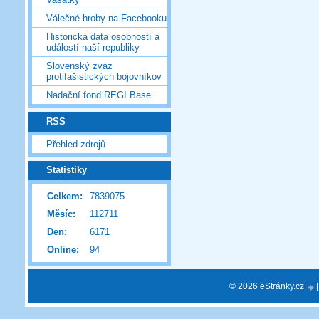
Válečné hroby na Facebooku
Historická data osobností a
událostí naší republiky
Slovenský zväz
protifašistických bojovníkov
Nadační fond REGI Base
RSS
Přehled zdrojů
Statistiky
Celkem:
7839075
Měsíc:
112711
Den:
6171
Online:
94
© 2026 eStránky.cz