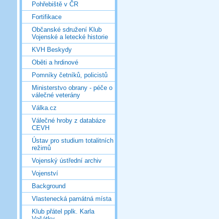
Pohřebiště v ČR
Fortifikace
Občanské sdružení Klub
Vojenské a letecké historie
KVH Beskydy
Oběti a hrdinové
Pomníky četníků, policistů
Ministerstvo obrany - péče o
válečné veterány
Válka.cz
Válečné hroby z databáze
CEVH
Ústav pro studium totalitních
režimů
Vojenský ústřední archiv
Vojenství
Background
Vlastenecká památná místa
Klub přátel pplk. Karla
Vašátky