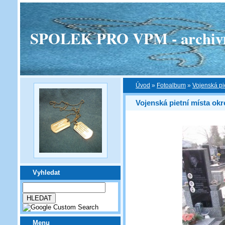
SPOLEK PRO VPM - archivní v
Úvod
»
Fotoalbum
»
Vojenská pi
Vojenská pietní místa okr
Vyhledat
Menu