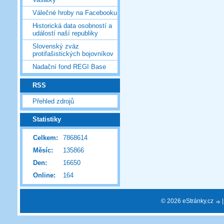
Válečné hroby na Facebooku
Historická data osobností a
událostí naší republiky
Slovenský zväz
protifašistických bojovníkov
Nadační fond REGI Base
RSS
Přehled zdrojů
Statistiky
Celkem:
7868614
Měsíc:
135866
Den:
16650
Online:
164
© 2026 eStránky.cz