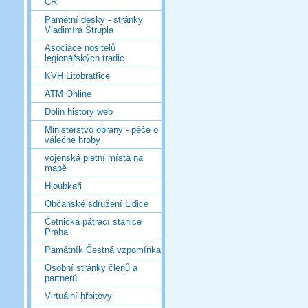
ČR
Pamětní desky - stránky
Vladimíra Štrupla
Asociace nositelů
legionářských tradic
KVH Litobratřice
ATM Online
Dolin history web
Ministerstvo obrany - péče o
válečné hroby
vojenská pietní místa na
mapě
Hloubkaři
Občanské sdružení Lidice
Četnická pátrací stanice
Praha
Památník Čestná vzpomínka
Osobní stránky členů a
partnerů
Virtuální hřbitovy