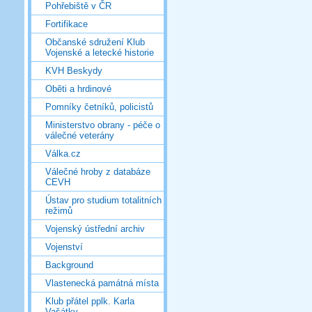
Pohřebiště v ČR
Fortifikace
Občanské sdružení Klub
Vojenské a letecké historie
KVH Beskydy
Oběti a hrdinové
Pomníky četníků, policistů
Ministerstvo obrany - péče o
válečné veterány
Válka.cz
Válečné hroby z databáze
CEVH
Ústav pro studium totalitních
režimů
Vojenský ústřední archiv
Vojenství
Background
Vlastenecká památná místa
Klub přátel pplk. Karla
Vašátky