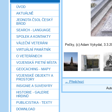
ÚVOD
AKTUÁLNĚ
JEDNOTA ČSOL ČESKÝ
BROD
SEARCH - LANGUAGE
SPOLEK A KONTAKTY
VÁLEČNÍ VETERÁNI
Pečky, (c) Adam Vykydal, 3.3.2
VIRTUÁLNÍ PAMÁTNÍK
O VETERÁNECH
VOJENSKÁ PIETNÍ MÍSTA
GEOCACHING - MAPY
VOJENSKÉ OBJEKTY A
PROSTORY
← Předchozí
INSIGNIE A SUVENYRY
Aut
HISTORIE - GALERIE
HRDINŮ
PUBLICISTIKA - TEXTY
DOWNLOAD