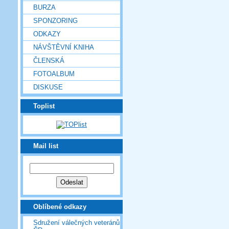
BURZA
SPONZORING
ODKAZY
NÁVŠTĚVNÍ KNIHA
ČLENSKÁ
FOTOALBUM
DISKUSE
Toplist
Mail list
Oblíbené odkazy
Sdružení válečných veteránů