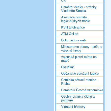
ČR
Pamětní desky - stránky
Vladimíra Štrupla
Asociace nositelů
legionářských tradic
KVH Litobratřice
ATM Online
Dolin history web
Ministerstvo obrany - péče o
válečné hroby
vojenská pietní místa na
mapě
Hloubkaři
Občanské sdružení Lidice
Četnická pátrací stanice
Praha
Památník Čestná vzpomínka
Osobní stránky členů a
partnerů
Virtuální hřbitovy