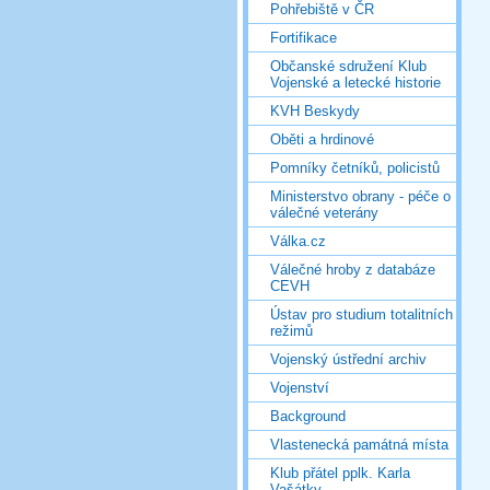
Pohřebiště v ČR
Fortifikace
Občanské sdružení Klub
Vojenské a letecké historie
KVH Beskydy
Oběti a hrdinové
Pomníky četníků, policistů
Ministerstvo obrany - péče o
válečné veterány
Válka.cz
Válečné hroby z databáze
CEVH
Ústav pro studium totalitních
režimů
Vojenský ústřední archiv
Vojenství
Background
Vlastenecká památná místa
Klub přátel pplk. Karla
Vašátky