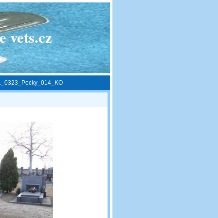
 vets.cz
1_0323_Pecky_014_KO