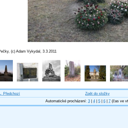
Pečky, (c) Adam Vykydal, 3.3.2011
← Předchozí
Zpět do složky
Automatické procházení:
3
|
4
|
5
|
6
|
7
(čas ve vt