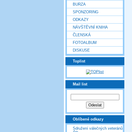
BURZA
SPONZORING
ODKAZY
NÁVŠTĚVNÍ KNIHA
ČLENSKÁ
FOTOALBUM
DISKUSE
Toplist
Mail list
Oblíbené odkazy
Sdružení válečných veteránů