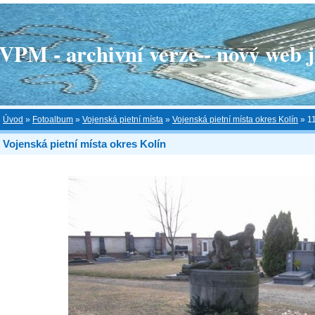
 - archivní verze - nový web je
Úvod
»
Fotoalbum
»
Vojenská pietní místa
»
Vojenská pietní místa okres Kolín
»
1
Vojenská pietní místa okres Kolín