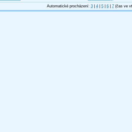
Automatické procházení:
3
|
4
|
5
|
6
|
7
(čas ve vt