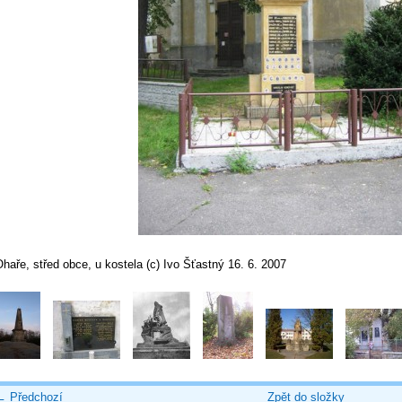
haře, střed obce, u kostela (c) Ivo Šťastný 16. 6. 2007
← Předchozí
Zpět do složky