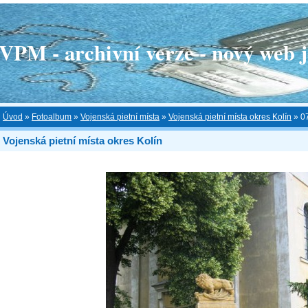
 - archivní verze - nový web je
Úvod
»
Fotoalbum
»
Vojenská pietní místa
»
Vojenská pietní místa okres Kolín
»
0
Vojenská pietní místa okres Kolín