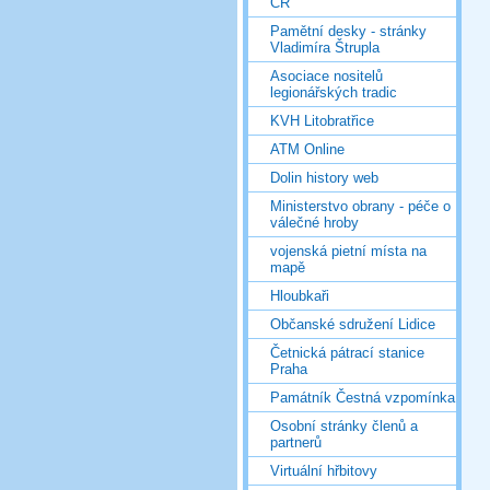
ČR
Pamětní desky - stránky
Vladimíra Štrupla
Asociace nositelů
legionářských tradic
KVH Litobratřice
ATM Online
Dolin history web
Ministerstvo obrany - péče o
válečné hroby
vojenská pietní místa na
mapě
Hloubkaři
Občanské sdružení Lidice
Četnická pátrací stanice
Praha
Památník Čestná vzpomínka
Osobní stránky členů a
partnerů
Virtuální hřbitovy