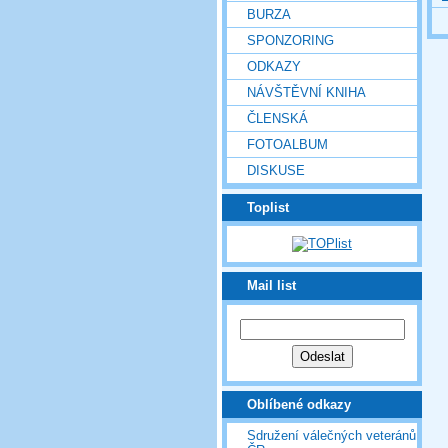
BURZA
SPONZORING
ODKAZY
NÁVŠTĚVNÍ KNIHA
ČLENSKÁ
FOTOALBUM
DISKUSE
Toplist
Mail list
Oblíbené odkazy
Sdružení válečných veteránů