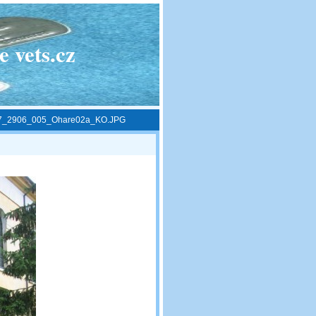
 vets.cz
7_2906_005_Ohare02a_KO.JPG