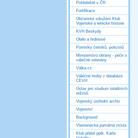
Pohřebiště v ČR
Fortifikace
Občanské sdružení Klub
Vojenské a letecké historie
KVH Beskydy
Oběti a hrdinové
Pomníky četníků, policistů
Ministerstvo obrany - péče o
válečné veterány
Válka.cz
Válečné hroby z databáze
CEVH
Ústav pro studium totalitních
režimů
Vojenský ústřední archiv
Vojenství
Background
Vlastenecká památná místa
Klub přátel pplk. Karla
Vašátky