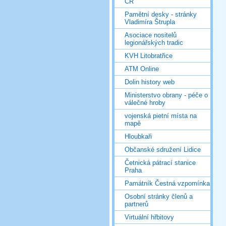
ČR
Pamětní desky - stránky
Vladimíra Štrupla
Asociace nositelů
legionářských tradic
KVH Litobratřice
ATM Online
Dolin history web
Ministerstvo obrany - péče o
válečné hroby
vojenská pietní místa na
mapě
Hloubkaři
Občanské sdružení Lidice
Četnická pátrací stanice
Praha
Památník Čestná vzpomínka
Osobní stránky členů a
partnerů
Virtuální hřbitovy