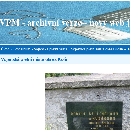
 - archivní verze - nový web je
Úvod
»
Fotoalbum
»
Vojenská pietní místa
»
Vojenská pietní místa okres Kolín
»
0
Vojenská pietní místa okres Kolín