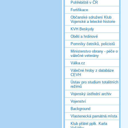
Pohřebiště v ČR
Fortifikace
Občanské sdružení Klub
Vojenské a letecké historie
KVH Beskydy
Oběti a hrdinové
Pomníky četníků, policistů
Ministerstvo obrany - péče o
válečné veterány
Válka.cz
Válečné hroby z databáze
CEVH
Ústav pro studium totalitních
režimů
Vojenský ústřední archiv
Vojenství
Background
Vlastenecká památná místa
Klub přátel pplk. Karla
Vašátky