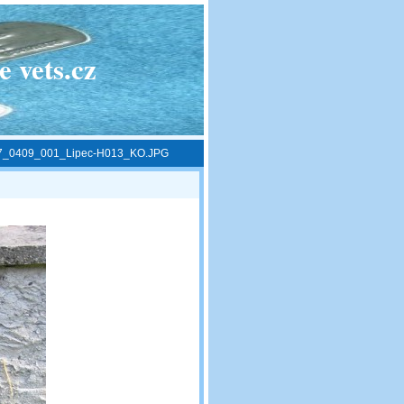
 vets.cz
7_0409_001_Lipec-H013_KO.JPG