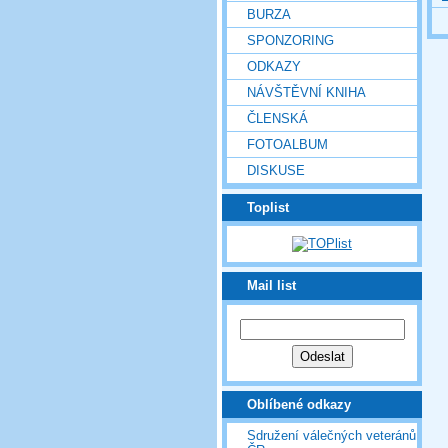
BURZA
SPONZORING
ODKAZY
NÁVŠTĚVNÍ KNIHA
ČLENSKÁ
FOTOALBUM
DISKUSE
Toplist
Mail list
Oblíbené odkazy
Sdružení válečných veteránů