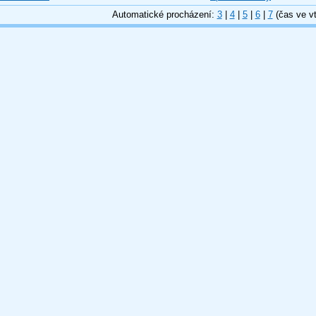
Automatické procházení:
3
|
4
|
5
|
6
|
7
(čas ve vt