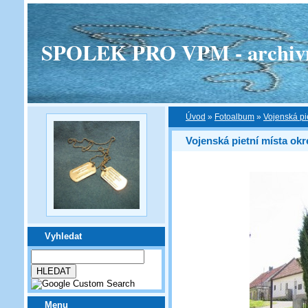
SPOLEK PRO VPM - archivní v
Úvod
»
Fotoalbum
»
Vojenská pi
Vojenská pietní místa okr
Vyhledat
Menu