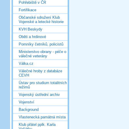
Pohřebiště v ČR
Fortifikace
Občanské sdružení Klub
Vojenské a letecké historie
KVH Beskydy
Oběti a hrdinové
Pomníky četníků, policistů
Ministerstvo obrany - péče o
válečné veterány
Válka.cz
Válečné hroby z databáze
CEVH
Ústav pro studium totalitních
režimů
Vojenský ústřední archiv
Vojenství
Background
Vlastenecká památná místa
Klub přátel pplk. Karla
Vašátky