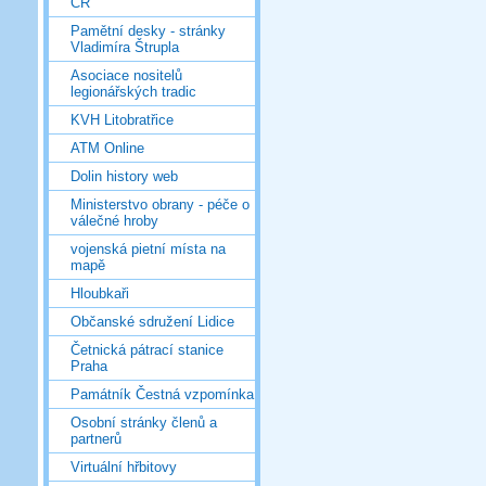
ČR
Pamětní desky - stránky
Vladimíra Štrupla
Asociace nositelů
legionářských tradic
KVH Litobratřice
ATM Online
Dolin history web
Ministerstvo obrany - péče o
válečné hroby
vojenská pietní místa na
mapě
Hloubkaři
Občanské sdružení Lidice
Četnická pátrací stanice
Praha
Památník Čestná vzpomínka
Osobní stránky členů a
partnerů
Virtuální hřbitovy