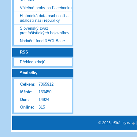
Válečné hroby na Facebooku
Historická data osobností a
událostí naší republiky
Slovenský zväz
protifašistických bojovníkov
Nadační fond REGI Base
RSS
Přehled zdrojů
Statistiky
Celkem:
7865912
Měsíc:
133450
Den:
14924
Online:
315
© 2026 eStránky.cz