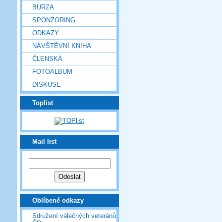
BURZA
SPONZORING
ODKAZY
NÁVŠTĚVNÍ KNIHA
ČLENSKÁ
FOTOALBUM
DISKUSE
Toplist
Mail list
Oblíbené odkazy
Sdružení válečných veteránů