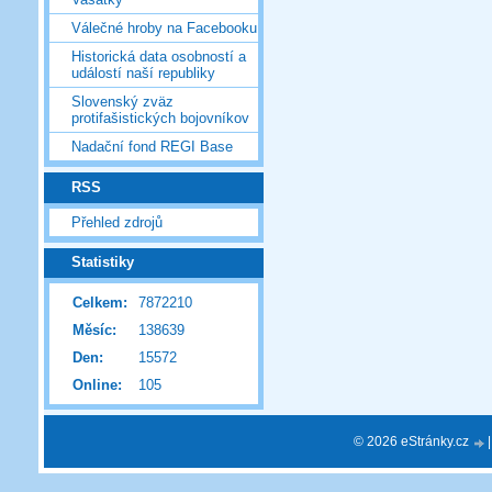
Válečné hroby na Facebooku
Historická data osobností a
událostí naší republiky
Slovenský zväz
protifašistických bojovníkov
Nadační fond REGI Base
RSS
Přehled zdrojů
Statistiky
Celkem:
7872210
Měsíc:
138639
Den:
15572
Online:
105
© 2026 eStránky.cz