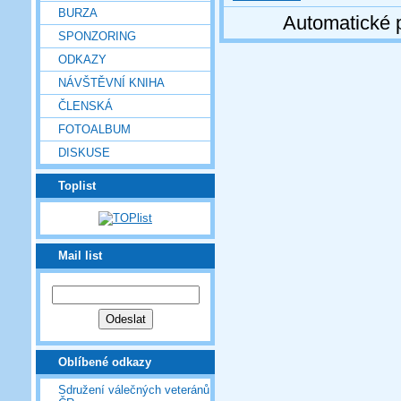
BURZA
Automatické 
SPONZORING
ODKAZY
NÁVŠTĚVNÍ KNIHA
ČLENSKÁ
FOTOALBUM
DISKUSE
Toplist
Mail list
Oblíbené odkazy
Sdružení válečných veteránů