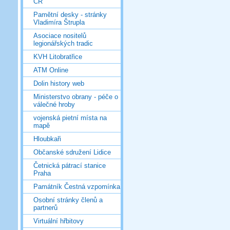
ČR
Pamětní desky - stránky
Vladimíra Štrupla
Asociace nositelů
legionářských tradic
KVH Litobratřice
ATM Online
Dolin history web
Ministerstvo obrany - péče o
válečné hroby
vojenská pietní místa na
mapě
Hloubkaři
Občanské sdružení Lidice
Četnická pátrací stanice
Praha
Památník Čestná vzpomínka
Osobní stránky členů a
partnerů
Virtuální hřbitovy