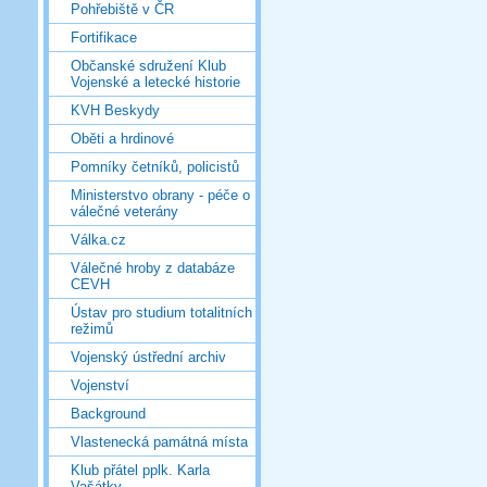
Pohřebiště v ČR
Fortifikace
Občanské sdružení Klub
Vojenské a letecké historie
KVH Beskydy
Oběti a hrdinové
Pomníky četníků, policistů
Ministerstvo obrany - péče o
válečné veterány
Válka.cz
Válečné hroby z databáze
CEVH
Ústav pro studium totalitních
režimů
Vojenský ústřední archiv
Vojenství
Background
Vlastenecká památná místa
Klub přátel pplk. Karla
Vašátky