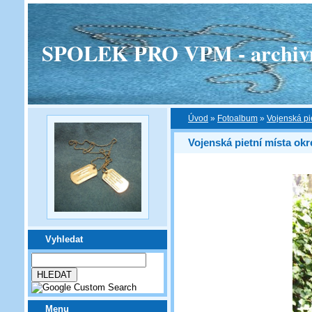
SPOLEK PRO VPM - archivní v
Úvod
»
Fotoalbum
»
Vojenská pi
Vojenská pietní místa okr
Vyhledat
Menu