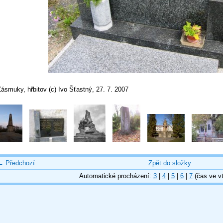
ásmuky, hřbitov (c) Ivo Šťastný, 27. 7. 2007
← Předchozí
Zpět do složky
Automatické procházení:
3
|
4
|
5
|
6
|
7
(čas ve vt