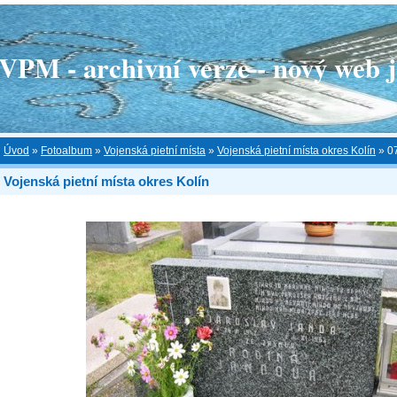
 - archivní verze - nový web je
Úvod
»
Fotoalbum
»
Vojenská pietní místa
»
Vojenská pietní místa okres Kolín
»
0
Vojenská pietní místa okres Kolín