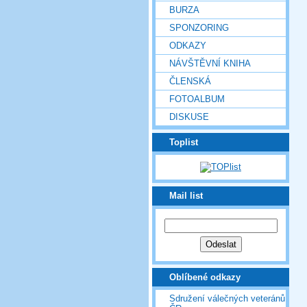
BURZA
SPONZORING
ODKAZY
NÁVŠTĚVNÍ KNIHA
ČLENSKÁ
FOTOALBUM
DISKUSE
Toplist
Mail list
Oblíbené odkazy
Sdružení válečných veteránů