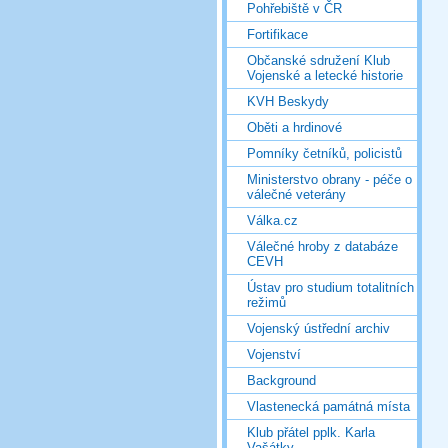
Pohřebiště v ČR
Fortifikace
Občanské sdružení Klub
Vojenské a letecké historie
KVH Beskydy
Oběti a hrdinové
Pomníky četníků, policistů
Ministerstvo obrany - péče o
válečné veterány
Válka.cz
Válečné hroby z databáze
CEVH
Ústav pro studium totalitních
režimů
Vojenský ústřední archiv
Vojenství
Background
Vlastenecká památná místa
Klub přátel pplk. Karla
Vašátky