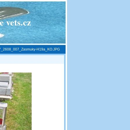
 vets.cz
7_2608_007_Zasmuky-H19a_KO.JPG