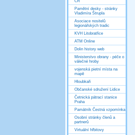
ČR
Pamětní desky - stránky
Vladimíra Štrupla
Asociace nositelů
legionářských tradic
KVH Litobratřice
ATM Online
Dolin history web
Ministerstvo obrany - péče o
válečné hroby
vojenská pietní místa na
mapě
Hloubkaři
Občanské sdružení Lidice
Četnická pátrací stanice
Praha
Památník Čestná vzpomínka
Osobní stránky členů a
partnerů
Virtuální hřbitovy