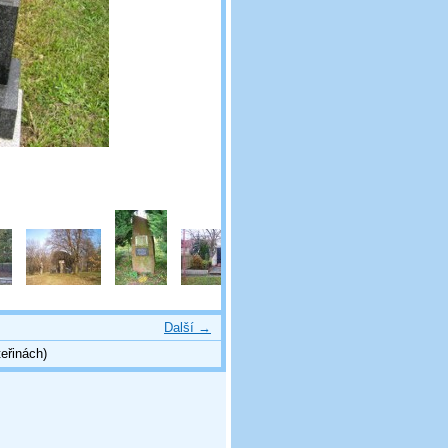
Další →
eřinách)