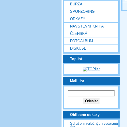
BURZA
SPONZORING
ODKAZY
NÁVŠTĚVNÍ KNIHA
ČLENSKÁ
FOTOALBUM
DISKUSE
Toplist
Mail list
Oblíbené odkazy
Sdružení válečných veteránů