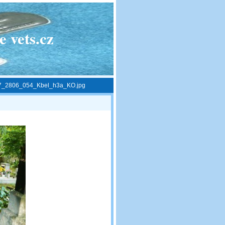
 vets.cz
7_2806_054_Kbel_h3a_KO.jpg