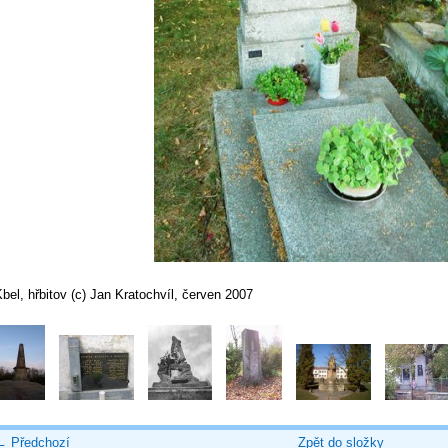
bel, hřbitov (c) Jan Kratochvíl, červen 2007
← Předchozí
Zpět do složky