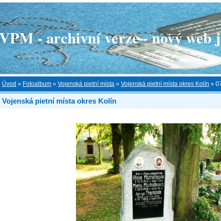
 - archivní verze - nový web je
Úvod
»
Fotoalbum
»
Vojenská pietní místa
»
Vojenská pietní místa okres Kolín
»
0
Vojenská pietní místa okres Kolín