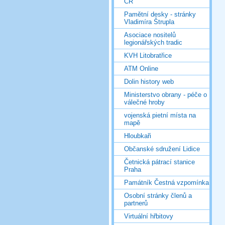
ČR
Pamětní desky - stránky
Vladimíra Štrupla
Asociace nositelů
legionářských tradic
KVH Litobratřice
ATM Online
Dolin history web
Ministerstvo obrany - péče o
válečné hroby
vojenská pietní místa na
mapě
Hloubkaři
Občanské sdružení Lidice
Četnická pátrací stanice
Praha
Památník Čestná vzpomínka
Osobní stránky členů a
partnerů
Virtuální hřbitovy