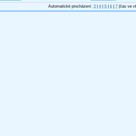
Automatické procházení:
3
|
4
|
5
|
6
|
7
(čas ve vt