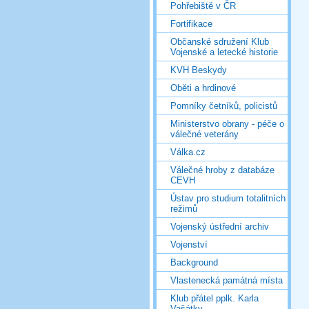
Pohřebiště v ČR
Fortifikace
Občanské sdružení Klub
Vojenské a letecké historie
KVH Beskydy
Oběti a hrdinové
Pomníky četníků, policistů
Ministerstvo obrany - péče o
válečné veterány
Válka.cz
Válečné hroby z databáze
CEVH
Ústav pro studium totalitních
režimů
Vojenský ústřední archiv
Vojenství
Background
Vlastenecká památná místa
Klub přátel pplk. Karla
Vašátky