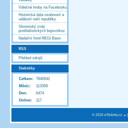
Válečné hroby na Facebooku
Historická data osobností a
událostí naší republiky
Slovenský zväz
protifašistických bojovníkov
Nadační fond REGI Base
RSS
Přehled zdrojů
Statistiky
Celkem:
7840042
Měsíc:
113358
Den:
6474
Online:
117
© 2026 eStránky.cz