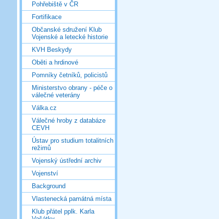
Pohřebiště v ČR
Fortifikace
Občanské sdružení Klub
Vojenské a letecké historie
KVH Beskydy
Oběti a hrdinové
Pomníky četníků, policistů
Ministerstvo obrany - péče o
válečné veterány
Válka.cz
Válečné hroby z databáze
CEVH
Ústav pro studium totalitních
režimů
Vojenský ústřední archiv
Vojenství
Background
Vlastenecká památná místa
Klub přátel pplk. Karla
Vašátky