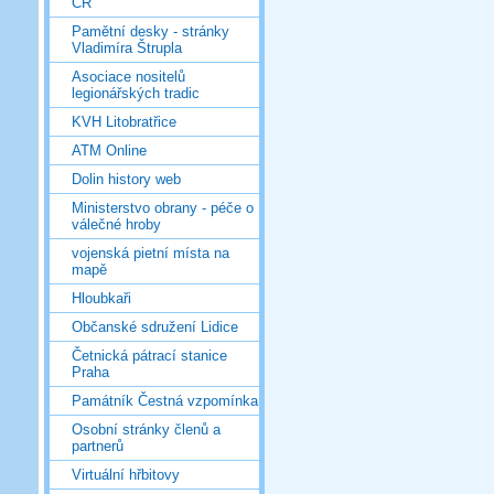
ČR
Pamětní desky - stránky
Vladimíra Štrupla
Asociace nositelů
legionářských tradic
KVH Litobratřice
ATM Online
Dolin history web
Ministerstvo obrany - péče o
válečné hroby
vojenská pietní místa na
mapě
Hloubkaři
Občanské sdružení Lidice
Četnická pátrací stanice
Praha
Památník Čestná vzpomínka
Osobní stránky členů a
partnerů
Virtuální hřbitovy