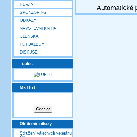
BURZA
Automatické 
SPONZORING
ODKAZY
NÁVŠTĚVNÍ KNIHA
ČLENSKÁ
FOTOALBUM
DISKUSE
Toplist
Mail list
Oblíbené odkazy
Sdružení válečných veteránů