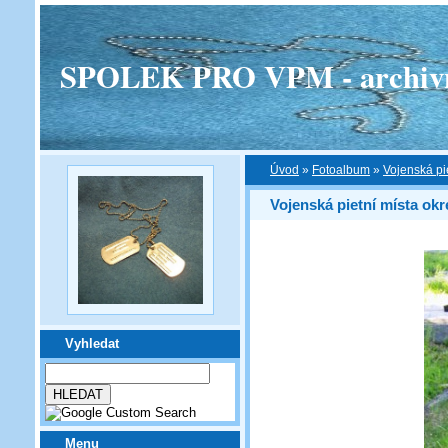
SPOLEK PRO VPM - archivní v
Úvod
»
Fotoalbum
»
Vojenská pi
Vojenská pietní místa okr
Vyhledat
Menu