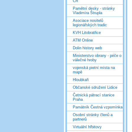
ČR
Pamětní desky - stránky
Vladimíra Štrupla
Asociace nositelů
legionářských tradic
KVH Litobratřice
ATM Online
Dolin history web
Ministerstvo obrany - péče o
válečné hroby
vojenská pietní místa na
mapě
Hloubkaři
Občanské sdružení Lidice
Četnická pátrací stanice
Praha
Památník Čestná vzpomínka
Osobní stránky členů a
partnerů
Virtuální hřbitovy