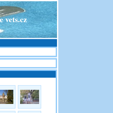
 vets.cz