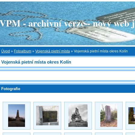
 - archivní verze - nový web je
Úvod
»
Fotoalbum
»
Vojenská pietní místa
»
Vojenská pietní místa okres Kolín
Vojenská pietní místa okres Kolín
Fotografie