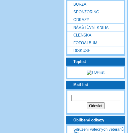
BURZA
SPONZORING
ODKAZY
NÁVŠTĚVNÍ KNIHA
ČLENSKÁ
FOTOALBUM
DISKUSE
Toplist
Mail list
Oblíbené odkazy
Sdružení válečných veteránů