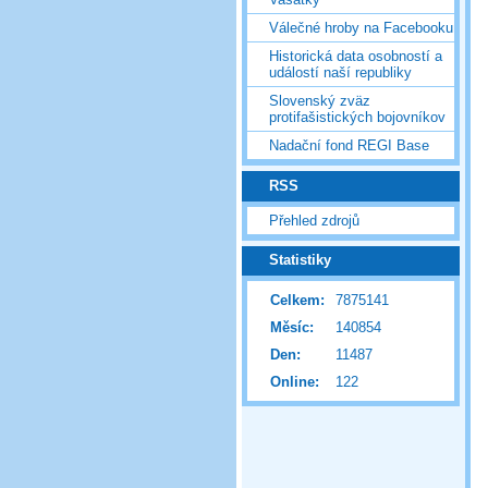
Válečné hroby na Facebooku
Historická data osobností a
událostí naší republiky
Slovenský zväz
protifašistických bojovníkov
Nadační fond REGI Base
RSS
Přehled zdrojů
Statistiky
Celkem:
7875141
Měsíc:
140854
Den:
11487
Online:
122