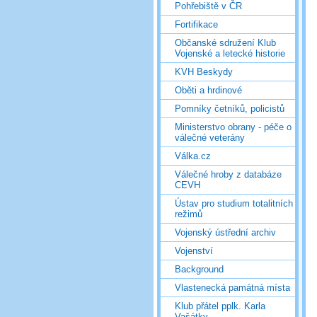
Pohřebiště v ČR
Fortifikace
Občanské sdružení Klub
Vojenské a letecké historie
KVH Beskydy
Oběti a hrdinové
Pomníky četníků, policistů
Ministerstvo obrany - péče o
válečné veterány
Válka.cz
Válečné hroby z databáze
CEVH
Ústav pro studium totalitních
režimů
Vojenský ústřední archiv
Vojenství
Background
Vlastenecká památná místa
Klub přátel pplk. Karla
Vašátky