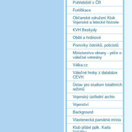
Pohřebiště v ČR
Fortifikace
Občanské sdružení Klub
Vojenské a letecké historie
KVH Beskydy
Oběti a hrdinové
Pomníky četníků, policistů
Ministerstvo obrany - péče o
válečné veterány
Válka.cz
Válečné hroby z databáze
CEVH
Ústav pro studium totalitních
režimů
Vojenský ústřední archiv
Vojenství
Background
Vlastenecká památná místa
Klub přátel pplk. Karla
Vašátky