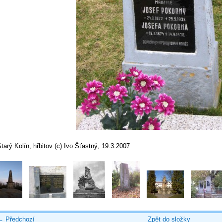
tarý Kolín, hřbitov (c) Ivo Šťastný, 19.3.2007
← Předchozí
Zpět do složky