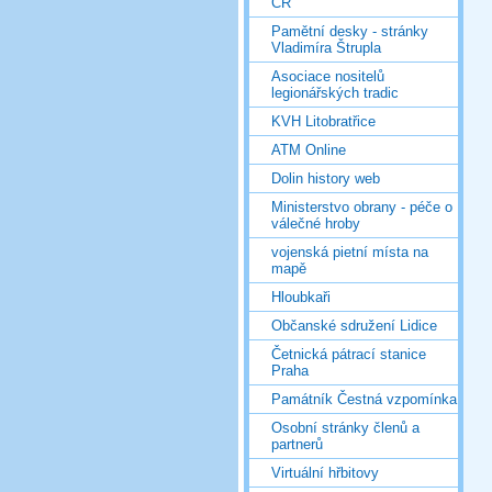
ČR
Pamětní desky - stránky
Vladimíra Štrupla
Asociace nositelů
legionářských tradic
KVH Litobratřice
ATM Online
Dolin history web
Ministerstvo obrany - péče o
válečné hroby
vojenská pietní místa na
mapě
Hloubkaři
Občanské sdružení Lidice
Četnická pátrací stanice
Praha
Památník Čestná vzpomínka
Osobní stránky členů a
partnerů
Virtuální hřbitovy