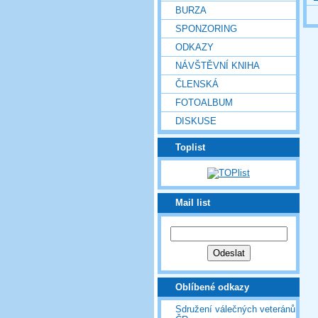
BURZA
SPONZORING
ODKAZY
NÁVŠTĚVNÍ KNIHA
ČLENSKÁ
FOTOALBUM
DISKUSE
Toplist
Mail list
Oblíbené odkazy
Sdružení válečných veteránů