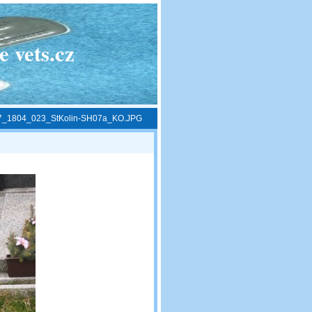
 vets.cz
7_1804_023_StKolin-SH07a_KO.JPG