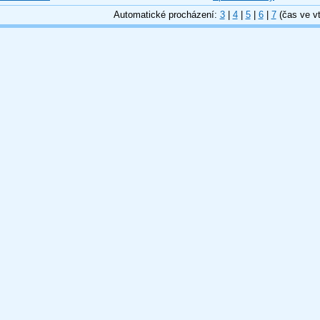
Automatické procházení:
3
|
4
|
5
|
6
|
7
(čas ve vt