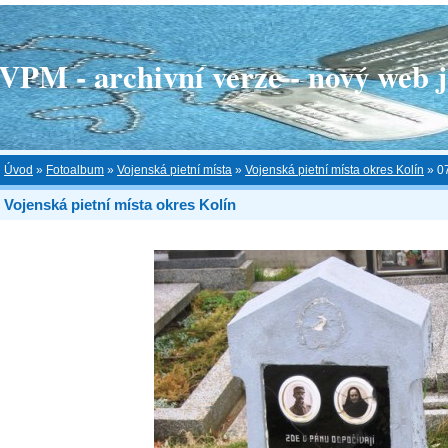
 - archivní verze - nový web je
Úvod
»
Fotoalbum
»
Vojenská pietní místa
»
Vojenská pietní místa okres Kolín
»
0
Vojenská pietní místa okres Kolín