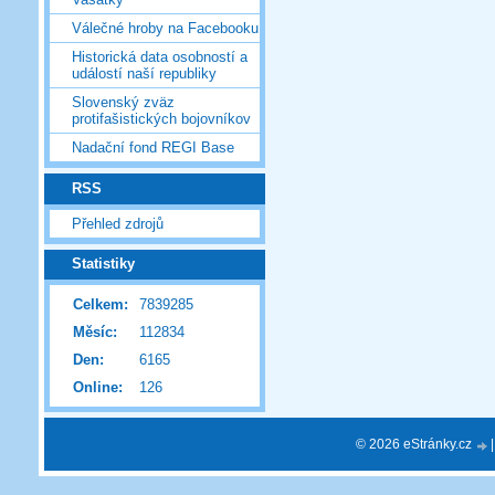
Válečné hroby na Facebooku
Historická data osobností a
událostí naší republiky
Slovenský zväz
protifašistických bojovníkov
Nadační fond REGI Base
RSS
Přehled zdrojů
Statistiky
Celkem:
7839285
Měsíc:
112834
Den:
6165
Online:
126
© 2026 eStránky.cz