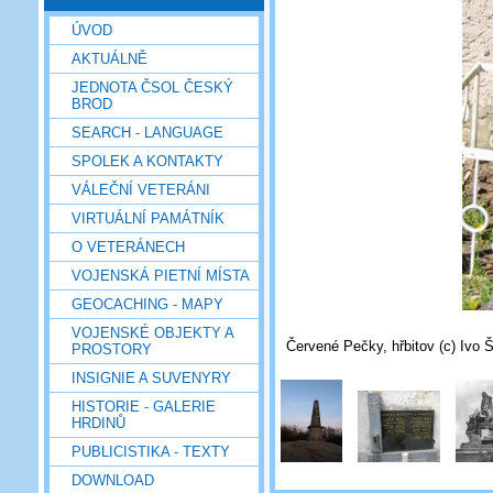
ÚVOD
AKTUÁLNĚ
JEDNOTA ČSOL ČESKÝ
BROD
SEARCH - LANGUAGE
SPOLEK A KONTAKTY
VÁLEČNÍ VETERÁNI
VIRTUÁLNÍ PAMÁTNÍK
O VETERÁNECH
VOJENSKÁ PIETNÍ MÍSTA
GEOCACHING - MAPY
VOJENSKÉ OBJEKTY A
Červené Pečky, hřbitov (c) Ivo Š
PROSTORY
INSIGNIE A SUVENYRY
HISTORIE - GALERIE
HRDINŮ
PUBLICISTIKA - TEXTY
DOWNLOAD