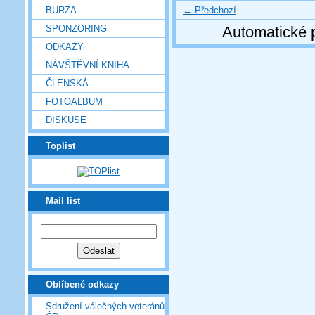
← Předchozí
BURZA
SPONZORING
Automatické 
ODKAZY
NÁVŠTĚVNÍ KNIHA
ČLENSKÁ
FOTOALBUM
DISKUSE
Toplist
Mail list
Oblíbené odkazy
Sdružení válečných veteránů