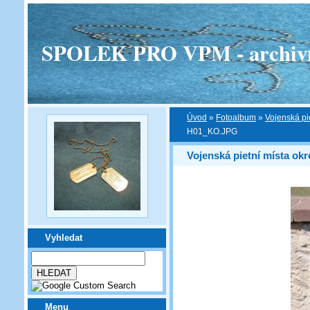
SPOLEK PRO VPM - archivní v
Úvod
»
Fotoalbum
»
Vojenská pi
H01_KO.JPG
Vojenská pietní místa okr
Vyhledat
Menu