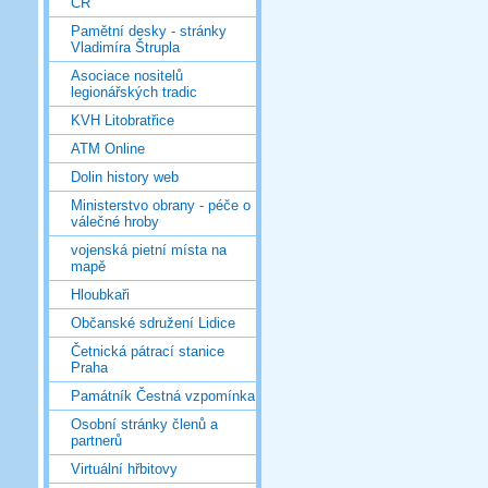
ČR
Pamětní desky - stránky
Vladimíra Štrupla
Asociace nositelů
legionářských tradic
KVH Litobratřice
ATM Online
Dolin history web
Ministerstvo obrany - péče o
válečné hroby
vojenská pietní místa na
mapě
Hloubkaři
Občanské sdružení Lidice
Četnická pátrací stanice
Praha
Památník Čestná vzpomínka
Osobní stránky členů a
partnerů
Virtuální hřbitovy