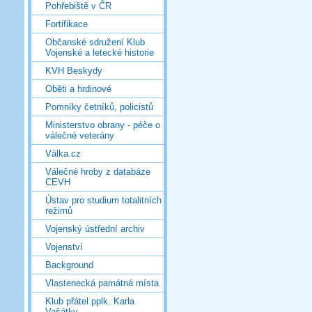
Pohřebiště v ČR
Fortifikace
Občanské sdružení Klub
Vojenské a letecké historie
KVH Beskydy
Oběti a hrdinové
Pomníky četníků, policistů
Ministerstvo obrany - péče o
válečné veterány
Válka.cz
Válečné hroby z databáze
CEVH
Ústav pro studium totalitních
režimů
Vojenský ústřední archiv
Vojenství
Background
Vlastenecká památná místa
Klub přátel pplk. Karla
Vašátky