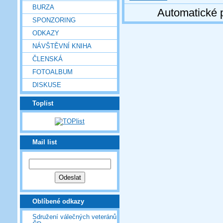
BURZA
Automatické 
SPONZORING
ODKAZY
NÁVŠTĚVNÍ KNIHA
ČLENSKÁ
FOTOALBUM
DISKUSE
Toplist
Mail list
Oblíbené odkazy
Sdružení válečných veteránů