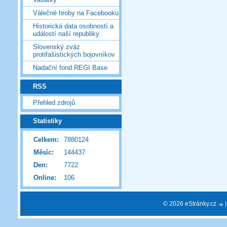
Válečné hroby na Facebooku
Historická data osobností a
událostí naší republiky
Slovenský zväz
protifašistických bojovníkov
Nadační fond REGI Base
RSS
Přehled zdrojů
Statistiky
Celkem:
7880124
Měsíc:
144437
Den:
7722
Online:
106
© 2026 eStránky.cz