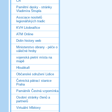
ČR
Pamětní desky - stránky
Vladimíra Štrupla
Asociace nositelů
legionářských tradic
KVH Litobratřice
ATM Online
Dolin history web
Ministerstvo obrany - péče o
válečné hroby
vojenská pietní místa na
mapě
Hloubkaři
Občanské sdružení Lidice
Četnická pátrací stanice
Praha
Památník Čestná vzpomínka
Osobní stránky členů a
partnerů
Virtuální hřbitovy