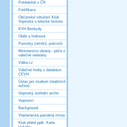
Pohřebiště v ČR
Fortifikace
Občanské sdružení Klub
Vojenské a letecké historie
KVH Beskydy
Oběti a hrdinové
Pomníky četníků, policistů
Ministerstvo obrany - péče o
válečné veterány
Válka.cz
Válečné hroby z databáze
CEVH
Ústav pro studium totalitních
režimů
Vojenský ústřední archiv
Vojenství
Background
Vlastenecká památná místa
Klub přátel pplk. Karla
Vašátky