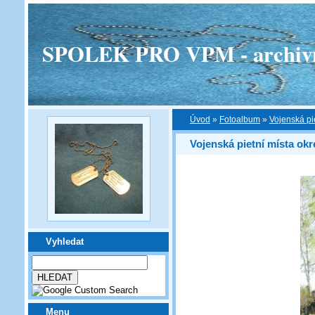
SPOLEK PRO VPM - archivní v
Úvod
»
Fotoalbum
»
Vojenská pi
Vojenská pietní místa okr
Vyhledat
Menu