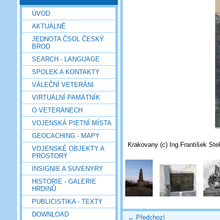
ÚVOD
AKTUÁLNĚ
JEDNOTA ČSOL ČESKÝ
BROD
SEARCH - LANGUAGE
SPOLEK A KONTAKTY
VÁLEČNÍ VETERÁNI
VIRTUÁLNÍ PAMÁTNÍK
O VETERÁNECH
VOJENSKÁ PIETNÍ MÍSTA
GEOCACHING - MAPY
Krakovany (c) Ing.František Ste
VOJENSKÉ OBJEKTY A
PROSTORY
INSIGNIE A SUVENYRY
HISTORIE - GALERIE
HRDINŮ
PUBLICISTIKA - TEXTY
DOWNLOAD
← Předchozí