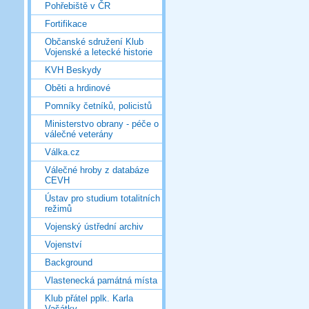
Pohřebiště v ČR
Fortifikace
Občanské sdružení Klub
Vojenské a letecké historie
KVH Beskydy
Oběti a hrdinové
Pomníky četníků, policistů
Ministerstvo obrany - péče o
válečné veterány
Válka.cz
Válečné hroby z databáze
CEVH
Ústav pro studium totalitních
režimů
Vojenský ústřední archiv
Vojenství
Background
Vlastenecká památná místa
Klub přátel pplk. Karla
Vašátky