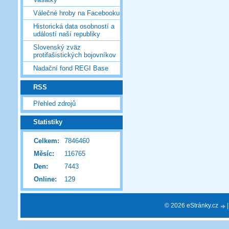
Válečné hroby na Facebooku
Historická data osobností a
událostí naší republiky
Slovenský zväz
protifašistických bojovníkov
Nadační fond REGI Base
RSS
Přehled zdrojů
Statistiky
Celkem:
7846460
Měsíc:
116765
Den:
7443
Online:
129
© 2026 eStránky.cz