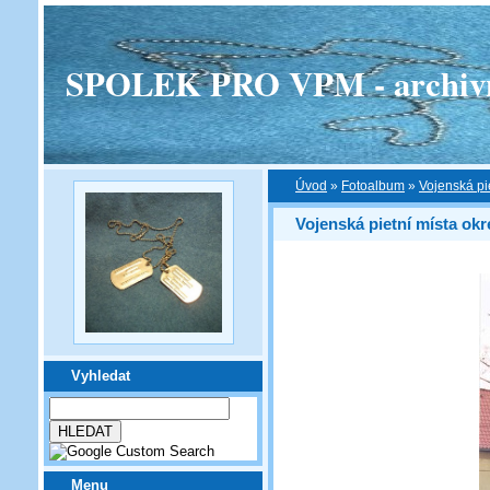
SPOLEK PRO VPM - archivní v
Úvod
»
Fotoalbum
»
Vojenská pi
Vojenská pietní místa okr
Vyhledat
Menu