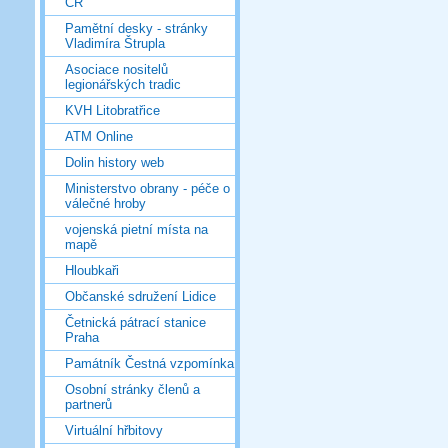
ČR
Pamětní desky - stránky
Vladimíra Štrupla
Asociace nositelů
legionářských tradic
KVH Litobratřice
ATM Online
Dolin history web
Ministerstvo obrany - péče o
válečné hroby
vojenská pietní místa na
mapě
Hloubkaři
Občanské sdružení Lidice
Četnická pátrací stanice
Praha
Památník Čestná vzpomínka
Osobní stránky členů a
partnerů
Virtuální hřbitovy