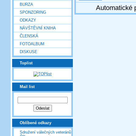
BURZA
Automatické 
SPONZORING
ODKAZY
NÁVŠTĚVNÍ KNIHA
ČLENSKÁ
FOTOALBUM
DISKUSE
Toplist
Mail list
Oblíbené odkazy
Sdružení válečných veteránů