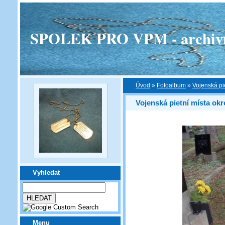
SPOLEK PRO VPM - archivní v
Úvod
»
Fotoalbum
»
Vojenská pi
Vojenská pietní místa okr
Vyhledat
Menu