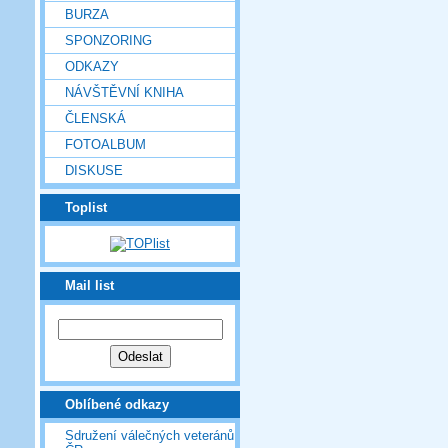
BURZA
SPONZORING
ODKAZY
NÁVŠTĚVNÍ KNIHA
ČLENSKÁ
FOTOALBUM
DISKUSE
Toplist
Mail list
Oblíbené odkazy
Sdružení válečných veteránů