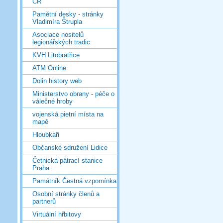
ČR
Pamětní desky - stránky
Vladimíra Štrupla
Asociace nositelů
legionářských tradic
KVH Litobratřice
ATM Online
Dolin history web
Ministerstvo obrany - péče o
válečné hroby
vojenská pietní místa na
mapě
Hloubkaři
Občanské sdružení Lidice
Četnická pátrací stanice
Praha
Památník Čestná vzpomínka
Osobní stránky členů a
partnerů
Virtuální hřbitovy