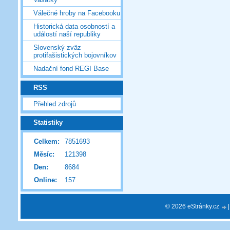
Válečné hroby na Facebooku
Historická data osobností a
událostí naší republiky
Slovenský zväz
protifašistických bojovníkov
Nadační fond REGI Base
RSS
Přehled zdrojů
Statistiky
Celkem:
7851693
Měsíc:
121398
Den:
8684
Online:
157
© 2026 eStránky.cz