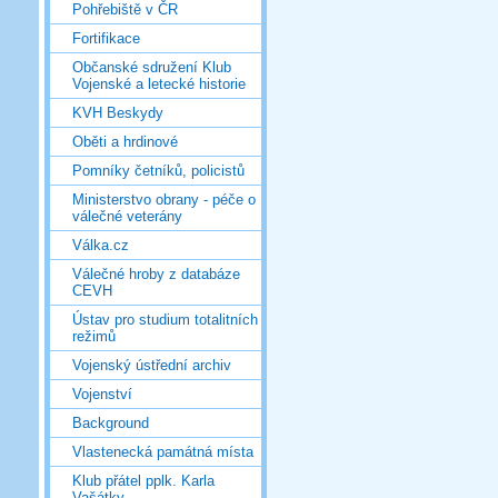
Pohřebiště v ČR
Fortifikace
Občanské sdružení Klub
Vojenské a letecké historie
KVH Beskydy
Oběti a hrdinové
Pomníky četníků, policistů
Ministerstvo obrany - péče o
válečné veterány
Válka.cz
Válečné hroby z databáze
CEVH
Ústav pro studium totalitních
režimů
Vojenský ústřední archiv
Vojenství
Background
Vlastenecká památná místa
Klub přátel pplk. Karla
Vašátky