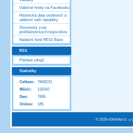
Válečné hroby na Facebooku
Historická data osobností a
událostí naší republiky
Slovenský zväz
protifašistických bojovníkov
Nadační fond REGI Base
RSS
Přehled zdrojů
Statistiky
Celkem:
7848233
Měsíc:
118342
Den:
7895
Online:
185
© 2026 eStránky.cz