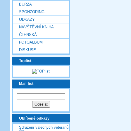
BURZA
SPONZORING
ODKAZY
NÁVŠTĚVNÍ KNIHA
ČLENSKÁ
FOTOALBUM
DISKUSE
Toplist
Mail list
Oblíbené odkazy
Sdružení válečných veteránů