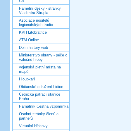
ČR
Pamětní desky - stránky
Vladimíra Štrupla
Asociace nositelů
legionářských tradic
KVH Litobratřice
ATM Online
Dolin history web
Ministerstvo obrany - péče o
válečné hroby
vojenská pietní místa na
mapě
Hloubkaři
Občanské sdružení Lidice
Četnická pátrací stanice
Praha
Památník Čestná vzpomínka
Osobní stránky členů a
partnerů
Virtuální hřbitovy