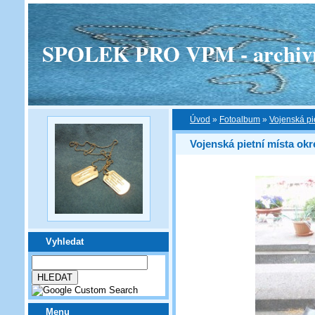
SPOLEK PRO VPM - archivní v
Úvod
»
Fotoalbum
»
Vojenská pi
Vojenská pietní místa okr
Vyhledat
Menu