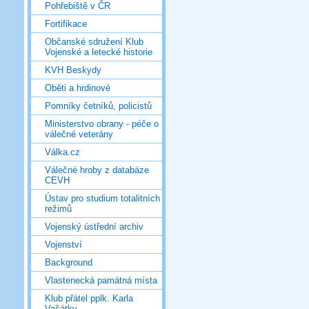
Pohřebiště v ČR
Fortifikace
Občanské sdružení Klub
Vojenské a letecké historie
KVH Beskydy
Oběti a hrdinové
Pomníky četníků, policistů
Ministerstvo obrany - péče o
válečné veterány
Válka.cz
Válečné hroby z databáze
CEVH
Ústav pro studium totalitních
režimů
Vojenský ústřední archiv
Vojenství
Background
Vlastenecká památná místa
Klub přátel pplk. Karla
Vašátky