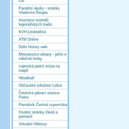
ČR
Pamětní desky - stránky
Vladimíra Štrupla
Asociace nositelů
legionářských tradic
KVH Litobratřice
ATM Online
Dolin history web
Ministerstvo obrany - péče o
válečné hroby
vojenská pietní místa na
mapě
Hloubkaři
Občanské sdružení Lidice
Četnická pátrací stanice
Praha
Památník Čestná vzpomínka
Osobní stránky členů a
partnerů
Virtuální hřbitovy