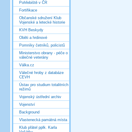
Pohřebiště v ČR
Fortifikace
Občanské sdružení Klub
Vojenské a letecké historie
KVH Beskydy
Oběti a hrdinové
Pomníky četníků, policistů
Ministerstvo obrany - péče o
válečné veterány
Válka.cz
Válečné hroby z databáze
CEVH
Ústav pro studium totalitních
režimů
Vojenský ústřední archiv
Vojenství
Background
Vlastenecká památná místa
Klub přátel pplk. Karla
Vašátky