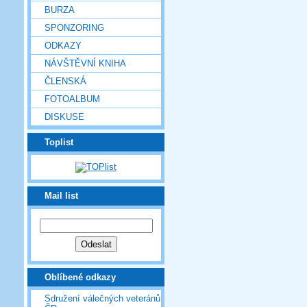
BURZA
SPONZORING
ODKAZY
NÁVŠTĚVNÍ KNIHA
ČLENSKÁ
FOTOALBUM
DISKUSE
Toplist
Mail list
Oblíbené odkazy
Sdružení válečných veteránů