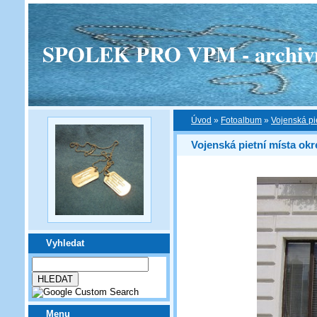
SPOLEK PRO VPM - archivní v
Úvod
»
Fotoalbum
»
Vojenská pi
Vojenská pietní místa okr
Vyhledat
Menu