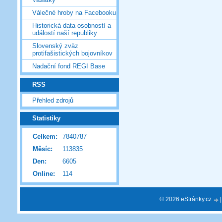
Válečné hroby na Facebooku
Historická data osobností a
událostí naší republiky
Slovenský zväz
protifašistických bojovníkov
Nadační fond REGI Base
RSS
Přehled zdrojů
Statistiky
Celkem:
7840787
Měsíc:
113835
Den:
6605
Online:
114
© 2026 eStránky.cz