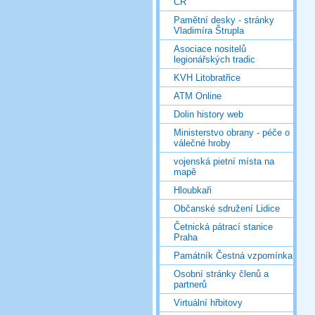
ČR
Pamětní desky - stránky
Vladimíra Štrupla
Asociace nositelů
legionářských tradic
KVH Litobratřice
ATM Online
Dolin history web
Ministerstvo obrany - péče o
válečné hroby
vojenská pietní místa na
mapě
Hloubkaři
Občanské sdružení Lidice
Četnická pátrací stanice
Praha
Památník Čestná vzpomínka
Osobní stránky členů a
partnerů
Virtuální hřbitovy