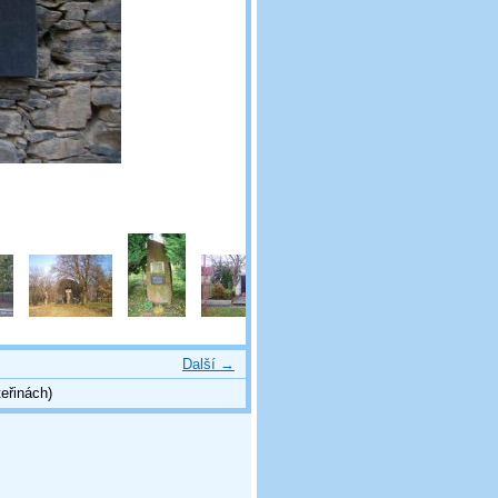
Další →
eřinách)