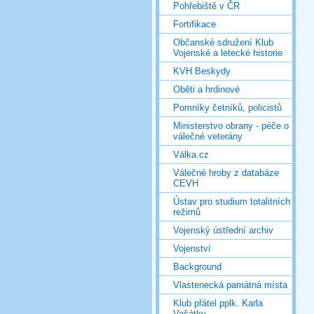
Pohřebiště v ČR
Fortifikace
Občanské sdružení Klub
Vojenské a letecké historie
KVH Beskydy
Oběti a hrdinové
Pomníky četníků, policistů
Ministerstvo obrany - péče o
válečné veterány
Válka.cz
Válečné hroby z databáze
CEVH
Ústav pro studium totalitních
režimů
Vojenský ústřední archiv
Vojenství
Background
Vlastenecká památná místa
Klub přátel pplk. Karla
Vašátky