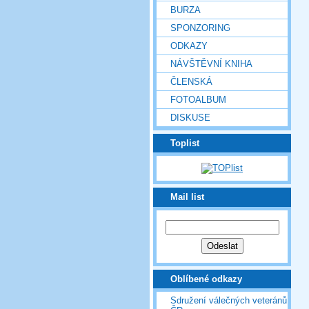
BURZA
SPONZORING
ODKAZY
NÁVŠTĚVNÍ KNIHA
ČLENSKÁ
FOTOALBUM
DISKUSE
Toplist
Mail list
Oblíbené odkazy
Sdružení válečných veteránů