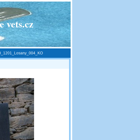
 vets.cz
0_1201_Losany_004_KO