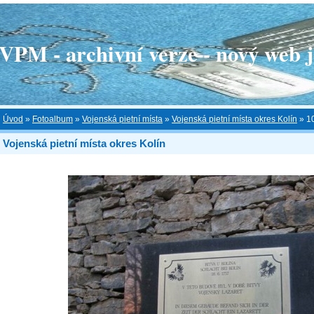
 - archivní verze - nový web je
Úvod
»
Fotoalbum
»
Vojenská pietní místa
»
Vojenská pietní místa okres Kolín
»
1
Vojenská pietní místa okres Kolín