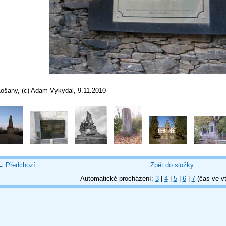
Lošany, (c) Adam Vykydal, 9.11.2010
← Předchozí
Zpět do složky
Automatické procházení:
3
|
4
|
5
|
6
|
7
(čas ve vt