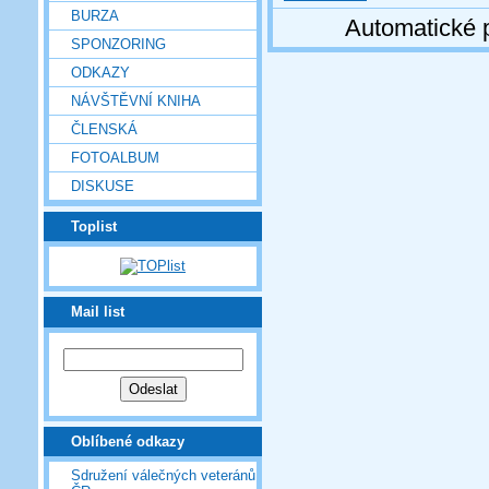
BURZA
Automatické 
SPONZORING
ODKAZY
NÁVŠTĚVNÍ KNIHA
ČLENSKÁ
FOTOALBUM
DISKUSE
Toplist
Mail list
Oblíbené odkazy
Sdružení válečných veteránů