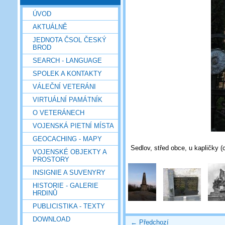
ÚVOD
AKTUÁLNĚ
JEDNOTA ČSOL ČESKÝ
BROD
SEARCH - LANGUAGE
SPOLEK A KONTAKTY
VÁLEČNÍ VETERÁNI
VIRTUÁLNÍ PAMÁTNÍK
O VETERÁNECH
VOJENSKÁ PIETNÍ MÍSTA
GEOCACHING - MAPY
Sedlov, střed obce, u kapličky (
VOJENSKÉ OBJEKTY A
PROSTORY
INSIGNIE A SUVENYRY
HISTORIE - GALERIE
HRDINŮ
PUBLICISTIKA - TEXTY
DOWNLOAD
← Předchozí