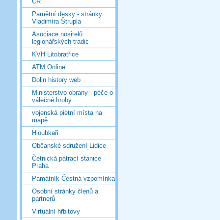
ČR
Pamětní desky - stránky
Vladimíra Štrupla
Asociace nositelů
legionářských tradic
KVH Litobratřice
ATM Online
Dolin history web
Ministerstvo obrany - péče o
válečné hroby
vojenská pietní místa na
mapě
Hloubkaři
Občanské sdružení Lidice
Četnická pátrací stanice
Praha
Památník Čestná vzpomínka
Osobní stránky členů a
partnerů
Virtuální hřbitovy