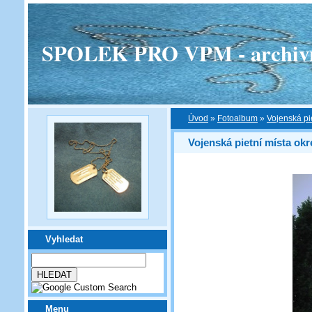
SPOLEK PRO VPM - archivní v
Úvod
»
Fotoalbum
»
Vojenská pi
Vojenská pietní místa okr
Vyhledat
Menu