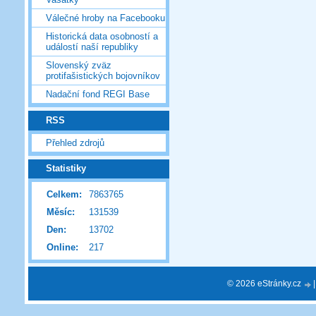
Válečné hroby na Facebooku
Historická data osobností a
událostí naší republiky
Slovenský zväz
protifašistických bojovníkov
Nadační fond REGI Base
RSS
Přehled zdrojů
Statistiky
Celkem:
7863765
Měsíc:
131539
Den:
13702
Online:
217
© 2026 eStránky.cz