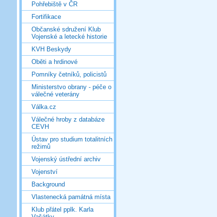
Pohřebiště v ČR
Fortifikace
Občanské sdružení Klub
Vojenské a letecké historie
KVH Beskydy
Oběti a hrdinové
Pomníky četníků, policistů
Ministerstvo obrany - péče o
válečné veterány
Válka.cz
Válečné hroby z databáze
CEVH
Ústav pro studium totalitních
režimů
Vojenský ústřední archiv
Vojenství
Background
Vlastenecká památná místa
Klub přátel pplk. Karla
Vašátky