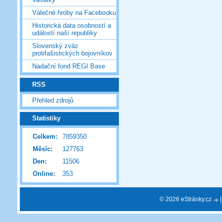
Válečné hroby na Facebooku
Historická data osobností a
událostí naší republiky
Slovenský zväz
protifašistických bojovníkov
Nadační fond REGI Base
RSS
Přehled zdrojů
Statistiky
Celkem:
7859350
Měsíc:
127763
Den:
11506
Online:
353
© 2026 eStránky.cz