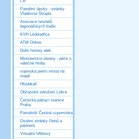
ČR
Pamětní desky - stránky
Vladimíra Štrupla
Asociace nositelů
legionářských tradic
KVH Litobratřice
ATM Online
Dolin history web
Ministerstvo obrany - péče o
válečné hroby
vojenská pietní místa na
mapě
Hloubkaři
Občanské sdružení Lidice
Četnická pátrací stanice
Praha
Památník Čestná vzpomínka
Osobní stránky členů a
partnerů
Virtuální hřbitovy