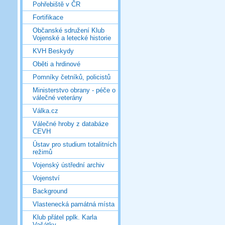
Pohřebiště v ČR
Fortifikace
Občanské sdružení Klub
Vojenské a letecké historie
KVH Beskydy
Oběti a hrdinové
Pomníky četníků, policistů
Ministerstvo obrany - péče o
válečné veterány
Válka.cz
Válečné hroby z databáze
CEVH
Ústav pro studium totalitních
režimů
Vojenský ústřední archiv
Vojenství
Background
Vlastenecká památná místa
Klub přátel pplk. Karla
Vašátky