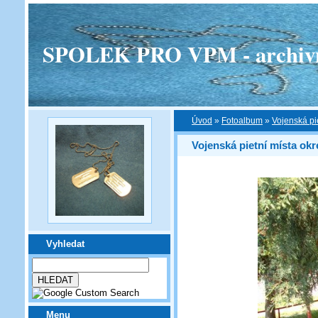
SPOLEK PRO VPM - archivní v
Úvod
»
Fotoalbum
»
Vojenská pi
Vojenská pietní místa okr
Vyhledat
Menu