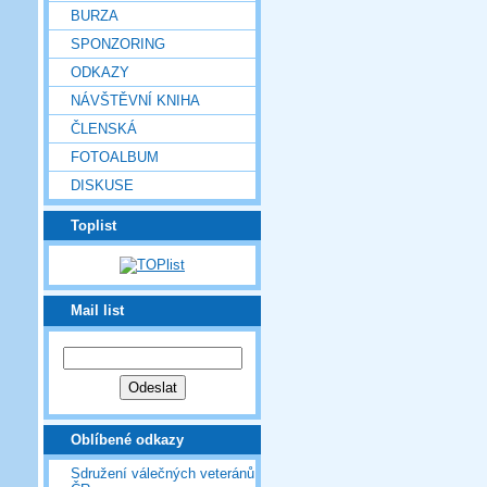
BURZA
SPONZORING
ODKAZY
NÁVŠTĚVNÍ KNIHA
ČLENSKÁ
FOTOALBUM
DISKUSE
Toplist
Mail list
Oblíbené odkazy
Sdružení válečných veteránů