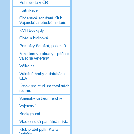
Pohřebiště v ČR
Fortifikace
Občanské sdružení Klub
Vojenské a letecké historie
KVH Beskydy
Oběti a hrdinové
Pomníky četníků, policistů
Ministerstvo obrany - péče o
válečné veterány
Válka.cz
Válečné hroby z databáze
CEVH
Ústav pro studium totalitních
režimů
Vojenský ústřední archiv
Vojenství
Background
Vlastenecká památná místa
Klub přátel pplk. Karla
Vašátky