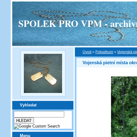
SPOLEK PRO VPM - archivní v
Úvod
»
Fotoalbum
»
Vojenská pi
Vojenská pietní místa okr
Vyhledat
Menu