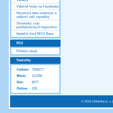
Válečné hroby na Facebooku
Historická data osobností a
událostí naší republiky
Slovenský zväz
protifašistických bojovníkov
Nadační fond REGI Base
RSS
Přehled zdrojů
Statistiky
Celkem:
7838277
Měsíc:
112289
Den:
6077
Online:
105
© 2026 eStránky.cz