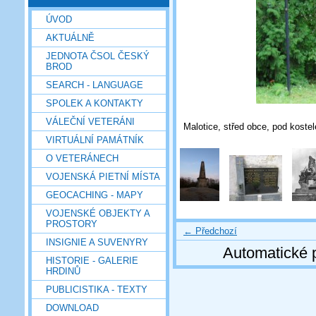
ÚVOD
AKTUÁLNĚ
JEDNOTA ČSOL ČESKÝ
BROD
SEARCH - LANGUAGE
SPOLEK A KONTAKTY
VÁLEČNÍ VETERÁNI
Malotice, střed obce, pod kostel
VIRTUÁLNÍ PAMÁTNÍK
O VETERÁNECH
VOJENSKÁ PIETNÍ MÍSTA
GEOCACHING - MAPY
VOJENSKÉ OBJEKTY A
PROSTORY
← Předchozí
INSIGNIE A SUVENYRY
Automatické 
HISTORIE - GALERIE
HRDINŮ
PUBLICISTIKA - TEXTY
DOWNLOAD