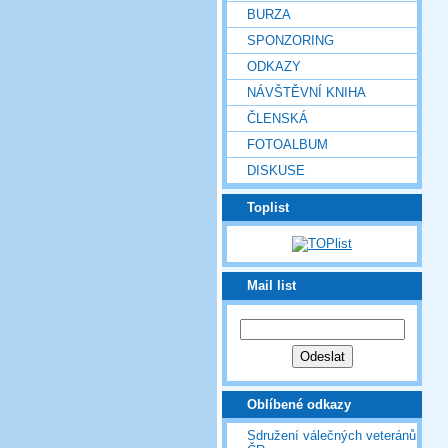
BURZA
SPONZORING
ODKAZY
NÁVŠTĚVNÍ KNIHA
ČLENSKÁ
FOTOALBUM
DISKUSE
Toplist
Mail list
Oblíbené odkazy
Sdružení válečných veteránů