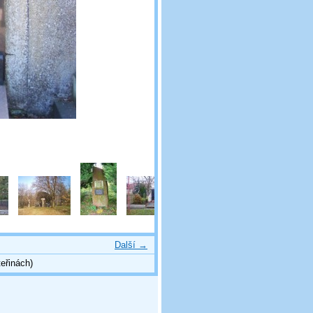
Další →
eřinách)