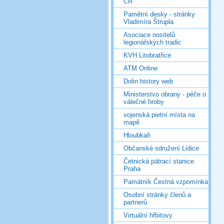
ČR
Pamětní desky - stránky
Vladimíra Štrupla
Asociace nositelů
legionářských tradic
KVH Litobratřice
ATM Online
Dolin history web
Ministerstvo obrany - péče o
válečné hroby
vojenská pietní místa na
mapě
Hloubkaři
Občanské sdružení Lidice
Četnická pátrací stanice
Praha
Památník Čestná vzpomínka
Osobní stránky členů a
partnerů
Virtuální hřbitovy