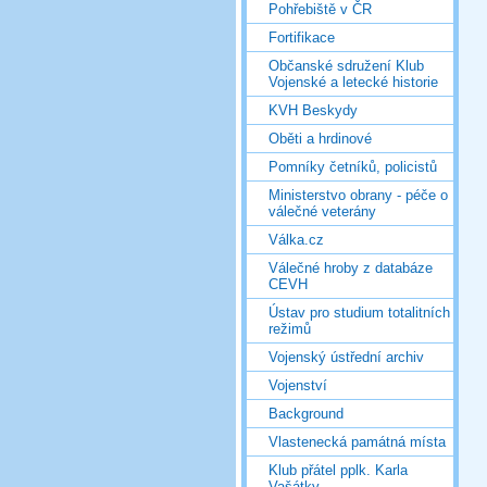
Pohřebiště v ČR
Fortifikace
Občanské sdružení Klub
Vojenské a letecké historie
KVH Beskydy
Oběti a hrdinové
Pomníky četníků, policistů
Ministerstvo obrany - péče o
válečné veterány
Válka.cz
Válečné hroby z databáze
CEVH
Ústav pro studium totalitních
režimů
Vojenský ústřední archiv
Vojenství
Background
Vlastenecká památná místa
Klub přátel pplk. Karla
Vašátky