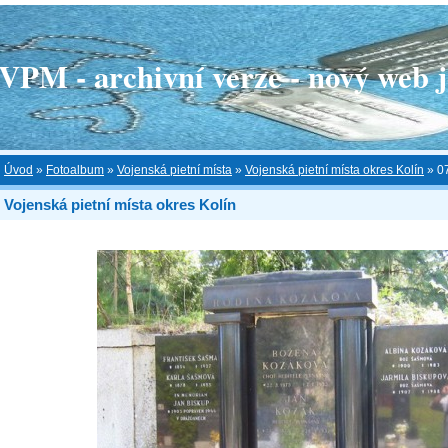
 - archivní verze - nový web je
Úvod
»
Fotoalbum
»
Vojenská pietní místa
»
Vojenská pietní místa okres Kolín
»
0
Vojenská pietní místa okres Kolín