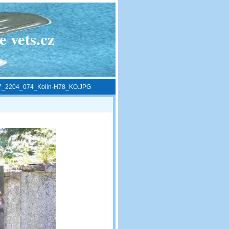
 vets.cz
7_2204_074_Kolin-H78_KO.JPG