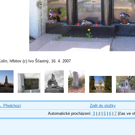
olín, hřbitov (c) Ivo Šťastný, 16. 4. 2007
← Předchozí
Zpět do složky
Automatické procházení:
3
|
4
|
5
|
6
|
7
(čas ve vt