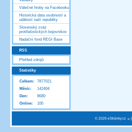
Válečné hroby na Facebooku
Historická data osobností a
událostí naší republiky
Slovenský zväz
protifašistických bojovníkov
Nadační fond REGI Base
RSS
Přehled zdrojů
Statistiky
Celkem:
7877021
Měsíc:
142404
Den:
8680
Online:
100
© 2026 eStránky.cz