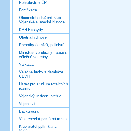
Pohřebiště v ČR
Fortifikace
Občanské sdružení Klub
Vojenské a letecké historie
KVH Beskydy
Oběti a hrdinové
Pomníky četníků, policistů
Ministerstvo obrany - péče o
válečné veterány
Válka.cz
Válečné hroby z databáze
CEVH
Ústav pro studium totalitních
režimů
Vojenský ústřední archiv
Vojenství
Background
Vlastenecká památná místa
Klub přátel pplk. Karla
Vašátky