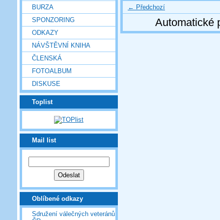
← Předchozí
BURZA
SPONZORING
Automatické 
ODKAZY
NÁVŠTĚVNÍ KNIHA
ČLENSKÁ
FOTOALBUM
DISKUSE
Toplist
Mail list
Oblíbené odkazy
Sdružení válečných veteránů