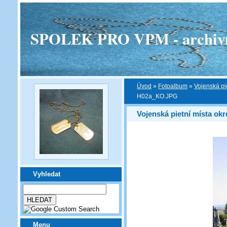
SPOLEK PRO VPM - archivní v
Úvod
»
Fotoalbum
»
Vojenská pi
H02a_KO.JPG
Vojenská pietní místa okr
Vyhledat
Menu