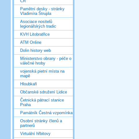
ČR
Pamětní desky - stránky
Vladimíra Štrupla
Asociace nositelů
legionářských tradic
KVH Litobratřice
ATM Online
Dolin history web
Ministerstvo obrany - péče o
válečné hroby
vojenská pietní místa na
mapě
Hloubkaři
Občanské sdružení Lidice
Četnická pátrací stanice
Praha
Památník Čestná vzpomínka
Osobní stránky členů a
partnerů
Virtuální hřbitovy