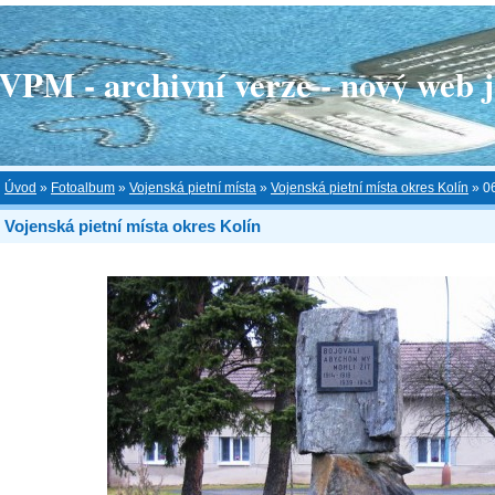
 - archivní verze - nový web je
Úvod
»
Fotoalbum
»
Vojenská pietní místa
»
Vojenská pietní místa okres Kolín
»
0
Vojenská pietní místa okres Kolín