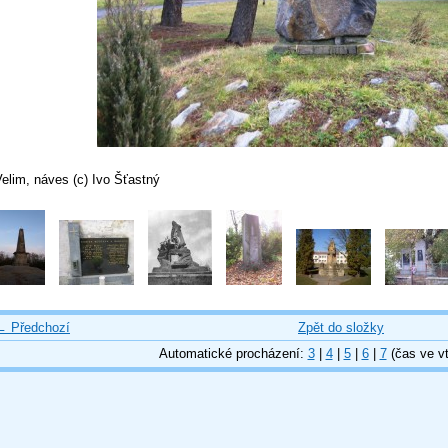
elim, náves (c) Ivo Šťastný
← Předchozí
Zpět do složky
Automatické procházení:
3
|
4
|
5
|
6
|
7
(čas ve vt