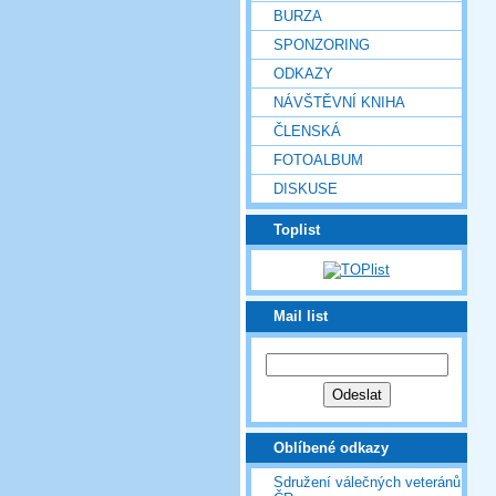
BURZA
SPONZORING
ODKAZY
NÁVŠTĚVNÍ KNIHA
ČLENSKÁ
FOTOALBUM
DISKUSE
Toplist
Mail list
Oblíbené odkazy
Sdružení válečných veteránů