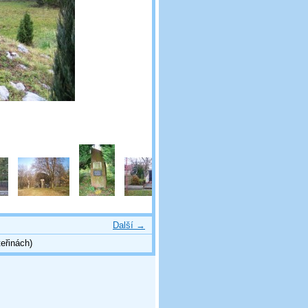
Další →
eřinách)