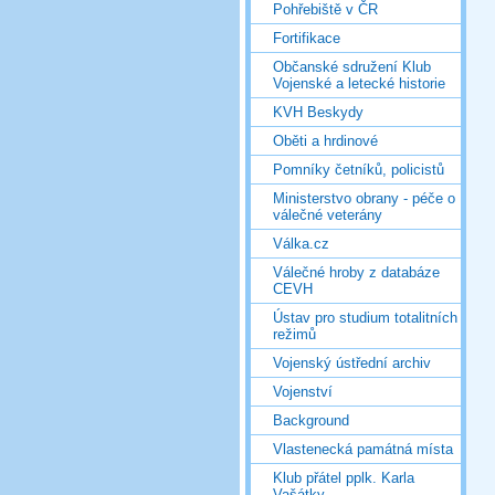
Pohřebiště v ČR
Fortifikace
Občanské sdružení Klub
Vojenské a letecké historie
KVH Beskydy
Oběti a hrdinové
Pomníky četníků, policistů
Ministerstvo obrany - péče o
válečné veterány
Válka.cz
Válečné hroby z databáze
CEVH
Ústav pro studium totalitních
režimů
Vojenský ústřední archiv
Vojenství
Background
Vlastenecká památná místa
Klub přátel pplk. Karla
Vašátky