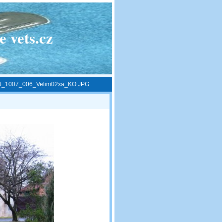
 vets.cz
6_1007_006_Velim02xa_KO.JPG