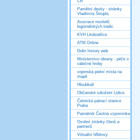
ČR
Pamětní desky - stránky
Vladimíra Štrupla
Asociace nositelů
legionářských tradic
KVH Litobratřice
ATM Online
Dolin history web
Ministerstvo obrany - péče o
válečné hroby
vojenská pietní místa na
mapě
Hloubkaři
Občanské sdružení Lidice
Četnická pátrací stanice
Praha
Památník Čestná vzpomínka
Osobní stránky členů a
partnerů
Virtuální hřbitovy