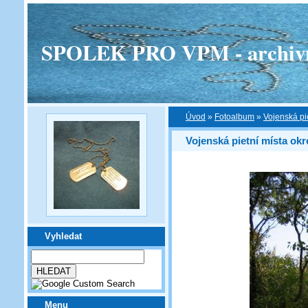
SPOLEK PRO VPM - archivní v
Úvod
»
Fotoalbum
»
Vojenská pi
Vojenská pietní místa okr
Vyhledat
Menu