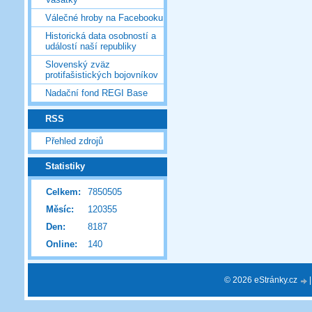
Válečné hroby na Facebooku
Historická data osobností a
událostí naší republiky
Slovenský zväz
protifašistických bojovníkov
Nadační fond REGI Base
RSS
Přehled zdrojů
Statistiky
Celkem:
7850505
Měsíc:
120355
Den:
8187
Online:
140
© 2026 eStránky.cz