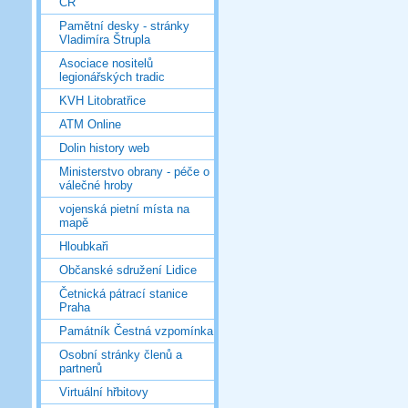
ČR
Pamětní desky - stránky
Vladimíra Štrupla
Asociace nositelů
legionářských tradic
KVH Litobratřice
ATM Online
Dolin history web
Ministerstvo obrany - péče o
válečné hroby
vojenská pietní místa na
mapě
Hloubkaři
Občanské sdružení Lidice
Četnická pátrací stanice
Praha
Památník Čestná vzpomínka
Osobní stránky členů a
partnerů
Virtuální hřbitovy