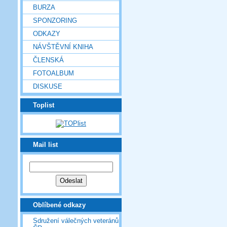
BURZA
SPONZORING
ODKAZY
NÁVŠTĚVNÍ KNIHA
ČLENSKÁ
FOTOALBUM
DISKUSE
Toplist
Mail list
Oblíbené odkazy
Sdružení válečných veteránů