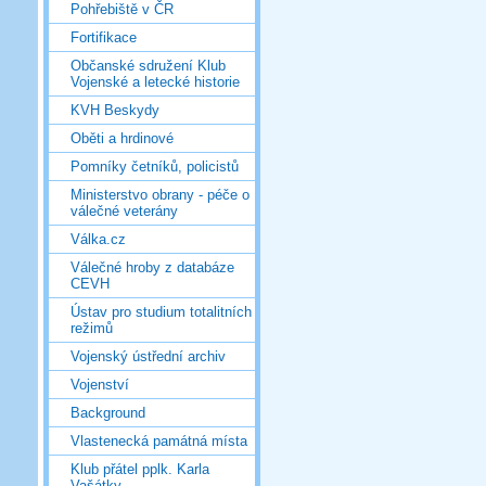
Pohřebiště v ČR
Fortifikace
Občanské sdružení Klub
Vojenské a letecké historie
KVH Beskydy
Oběti a hrdinové
Pomníky četníků, policistů
Ministerstvo obrany - péče o
válečné veterány
Válka.cz
Válečné hroby z databáze
CEVH
Ústav pro studium totalitních
režimů
Vojenský ústřední archiv
Vojenství
Background
Vlastenecká památná místa
Klub přátel pplk. Karla
Vašátky