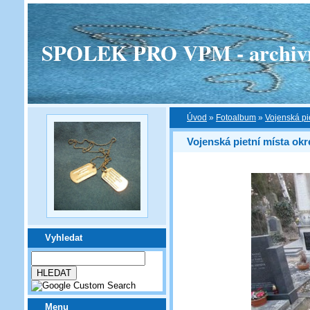
SPOLEK PRO VPM - archivní v
Úvod
»
Fotoalbum
»
Vojenská pi
Vojenská pietní místa okr
Vyhledat
Menu