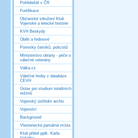
Pohřebiště v ČR
Fortifikace
Občanské sdružení Klub
Vojenské a letecké historie
KVH Beskydy
Oběti a hrdinové
Pomníky četníků, policistů
Ministerstvo obrany - péče o
válečné veterány
Válka.cz
Válečné hroby z databáze
CEVH
Ústav pro studium totalitních
režimů
Vojenský ústřední archiv
Vojenství
Background
Vlastenecká památná místa
Klub přátel pplk. Karla
Vašátky