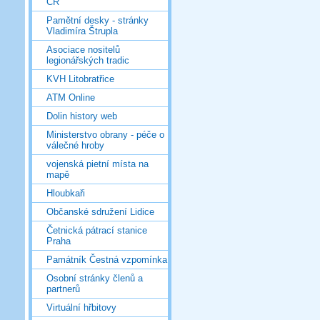
ČR
Pamětní desky - stránky
Vladimíra Štrupla
Asociace nositelů
legionářských tradic
KVH Litobratřice
ATM Online
Dolin history web
Ministerstvo obrany - péče o
válečné hroby
vojenská pietní místa na
mapě
Hloubkaři
Občanské sdružení Lidice
Četnická pátrací stanice
Praha
Památník Čestná vzpomínka
Osobní stránky členů a
partnerů
Virtuální hřbitovy