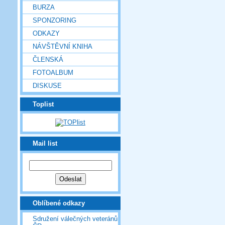
BURZA
SPONZORING
ODKAZY
NÁVŠTĚVNÍ KNIHA
ČLENSKÁ
FOTOALBUM
DISKUSE
Toplist
Mail list
Oblíbené odkazy
Sdružení válečných veteránů