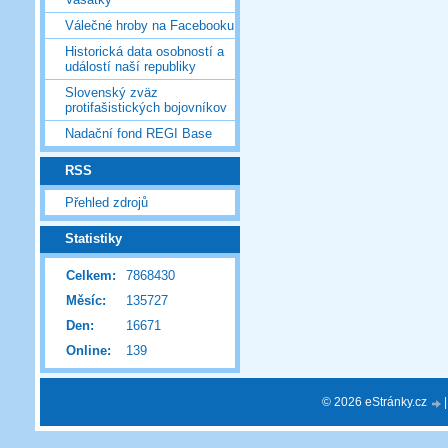
Válečné hroby na Facebooku
Historická data osobností a
událostí naší republiky
Slovenský zväz
protifašistických bojovníkov
Nadační fond REGI Base
RSS
Přehled zdrojů
Statistiky
Celkem:
7868430
Měsíc:
135727
Den:
16671
Online:
139
© 2026 eStránky.cz