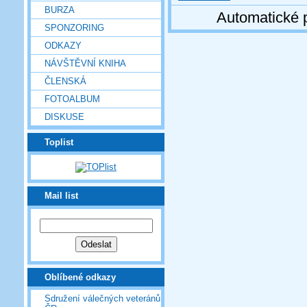
BURZA
Automatické 
SPONZORING
ODKAZY
NÁVŠTĚVNÍ KNIHA
ČLENSKÁ
FOTOALBUM
DISKUSE
Toplist
Mail list
Oblíbené odkazy
Sdružení válečných veteránů