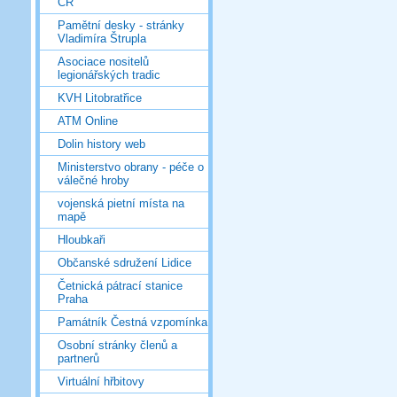
ČR
Pamětní desky - stránky
Vladimíra Štrupla
Asociace nositelů
legionářských tradic
KVH Litobratřice
ATM Online
Dolin history web
Ministerstvo obrany - péče o
válečné hroby
vojenská pietní místa na
mapě
Hloubkaři
Občanské sdružení Lidice
Četnická pátrací stanice
Praha
Památník Čestná vzpomínka
Osobní stránky členů a
partnerů
Virtuální hřbitovy