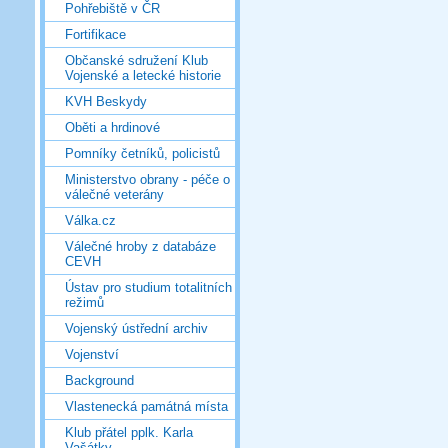
Pohřebiště v ČR
Fortifikace
Občanské sdružení Klub
Vojenské a letecké historie
KVH Beskydy
Oběti a hrdinové
Pomníky četníků, policistů
Ministerstvo obrany - péče o
válečné veterány
Válka.cz
Válečné hroby z databáze
CEVH
Ústav pro studium totalitních
režimů
Vojenský ústřední archiv
Vojenství
Background
Vlastenecká památná místa
Klub přátel pplk. Karla
Vašátky