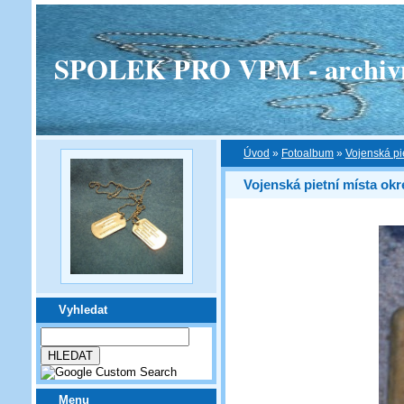
SPOLEK PRO VPM - archivní v
Úvod
»
Fotoalbum
»
Vojenská pi
Vojenská pietní místa okr
Vyhledat
Menu