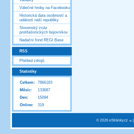
Válečné hroby na Facebooku
Historická data osobností a
událostí naší republiky
Slovenský zväz
protifašistických bojovníkov
Nadační fond REGI Base
RSS
Přehled zdrojů
Statistiky
Celkem:
7866183
Měsíc:
133687
Den:
15094
Online:
319
© 2026 eStránky.cz