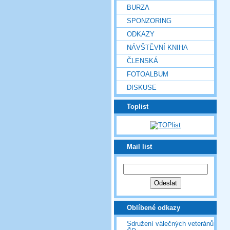
BURZA
SPONZORING
ODKAZY
NÁVŠTĚVNÍ KNIHA
ČLENSKÁ
FOTOALBUM
DISKUSE
Toplist
Mail list
Oblíbené odkazy
Sdružení válečných veteránů