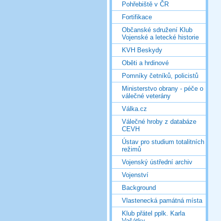
Pohřebiště v ČR
Fortifikace
Občanské sdružení Klub
Vojenské a letecké historie
KVH Beskydy
Oběti a hrdinové
Pomníky četníků, policistů
Ministerstvo obrany - péče o
válečné veterány
Válka.cz
Válečné hroby z databáze
CEVH
Ústav pro studium totalitních
režimů
Vojenský ústřední archiv
Vojenství
Background
Vlastenecká památná místa
Klub přátel pplk. Karla
Vašátky