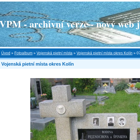
 - archivní verze - nový web je
Úvod
»
Fotoalbum
»
Vojenská pietní místa
»
Vojenská pietní místa okres Kolín
»
0
Vojenská pietní místa okres Kolín