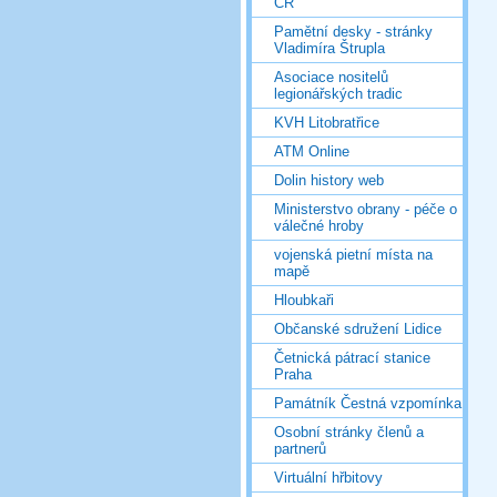
ČR
Pamětní desky - stránky
Vladimíra Štrupla
Asociace nositelů
legionářských tradic
KVH Litobratřice
ATM Online
Dolin history web
Ministerstvo obrany - péče o
válečné hroby
vojenská pietní místa na
mapě
Hloubkaři
Občanské sdružení Lidice
Četnická pátrací stanice
Praha
Památník Čestná vzpomínka
Osobní stránky členů a
partnerů
Virtuální hřbitovy