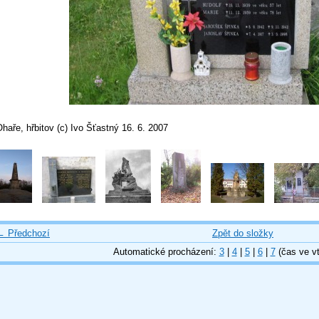
haře, hřbitov (c) Ivo Šťastný 16. 6. 2007
← Předchozí
Zpět do složky
Automatické procházení:
3
|
4
|
5
|
6
|
7
(čas ve vt