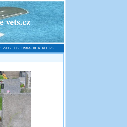
 vets.cz
7_2906_006_Ohare-H01a_KO.JPG