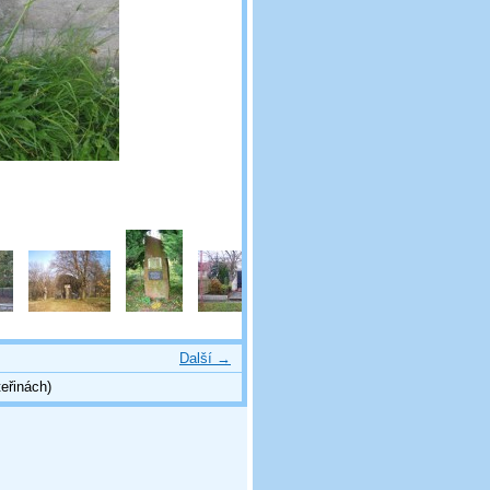
Další →
eřinách)