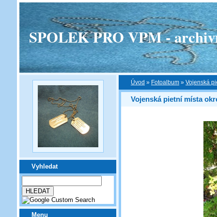
SPOLEK PRO VPM - archivní v
Úvod
»
Fotoalbum
»
Vojenská pi
Vojenská pietní místa okr
Vyhledat
Menu