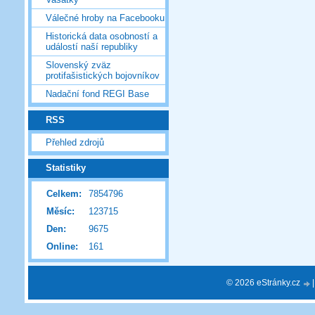
Válečné hroby na Facebooku
Historická data osobností a
událostí naší republiky
Slovenský zväz
protifašistických bojovníkov
Nadační fond REGI Base
RSS
Přehled zdrojů
Statistiky
Celkem:
7854796
Měsíc:
123715
Den:
9675
Online:
161
© 2026 eStránky.cz