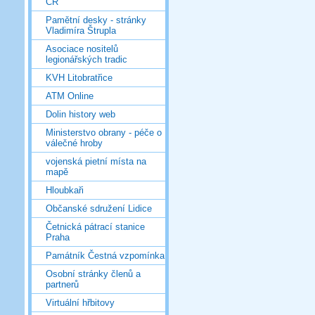
ČR
Pamětní desky - stránky
Vladimíra Štrupla
Asociace nositelů
legionářských tradic
KVH Litobratřice
ATM Online
Dolin history web
Ministerstvo obrany - péče o
válečné hroby
vojenská pietní místa na
mapě
Hloubkaři
Občanské sdružení Lidice
Četnická pátrací stanice
Praha
Památník Čestná vzpomínka
Osobní stránky členů a
partnerů
Virtuální hřbitovy