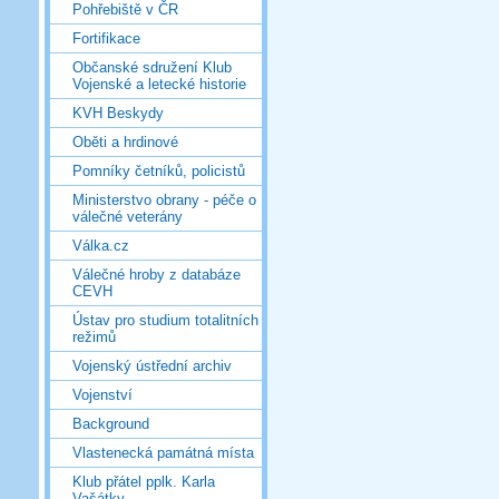
Pohřebiště v ČR
Fortifikace
Občanské sdružení Klub
Vojenské a letecké historie
KVH Beskydy
Oběti a hrdinové
Pomníky četníků, policistů
Ministerstvo obrany - péče o
válečné veterány
Válka.cz
Válečné hroby z databáze
CEVH
Ústav pro studium totalitních
režimů
Vojenský ústřední archiv
Vojenství
Background
Vlastenecká památná místa
Klub přátel pplk. Karla
Vašátky