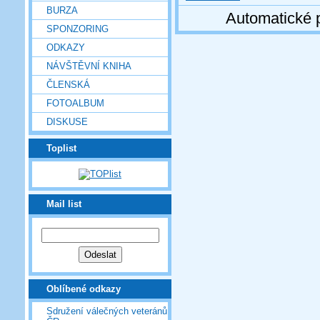
BURZA
Automatické 
SPONZORING
ODKAZY
NÁVŠTĚVNÍ KNIHA
ČLENSKÁ
FOTOALBUM
DISKUSE
Toplist
Mail list
Oblíbené odkazy
Sdružení válečných veteránů