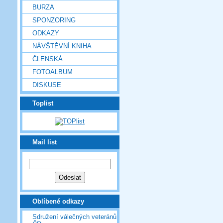
BURZA
SPONZORING
ODKAZY
NÁVŠTĚVNÍ KNIHA
ČLENSKÁ
FOTOALBUM
DISKUSE
Toplist
Mail list
Oblíbené odkazy
Sdružení válečných veteránů