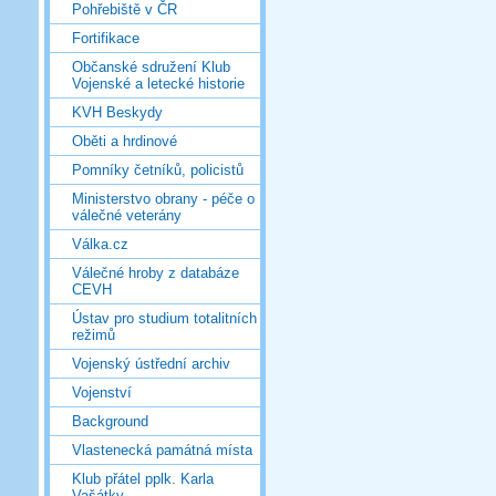
Pohřebiště v ČR
Fortifikace
Občanské sdružení Klub
Vojenské a letecké historie
KVH Beskydy
Oběti a hrdinové
Pomníky četníků, policistů
Ministerstvo obrany - péče o
válečné veterány
Válka.cz
Válečné hroby z databáze
CEVH
Ústav pro studium totalitních
režimů
Vojenský ústřední archiv
Vojenství
Background
Vlastenecká památná místa
Klub přátel pplk. Karla
Vašátky