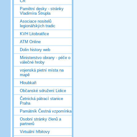
ČR
Pamětní desky - stránky
Vladimíra Štrupla
Asociace nositelů
legionářských tradic
KVH Litobratřice
ATM Online
Dolin history web
Ministerstvo obrany - péče o
válečné hroby
vojenská pietní místa na
mapě
Hloubkaři
Občanské sdružení Lidice
Četnická pátrací stanice
Praha
Památník Čestná vzpomínka
Osobní stránky členů a
partnerů
Virtuální hřbitovy