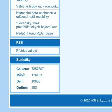
Válečné hroby na Facebooku
Historická data osobností a
událostí naší republiky
Slovenský zväz
protifašistických bojovníkov
Nadační fond REGI Base
RSS
Přehled zdrojů
Statistiky
Celkem:
7857507
Měsíc:
126133
Den:
10606
Online:
253
© 2026 eStránky.cz