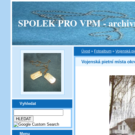
SPOLEK PRO VPM - archivní v
Úvod
»
Fotoalbum
»
Vojenská pi
Vojenská pietní místa okr
Vyhledat
Menu