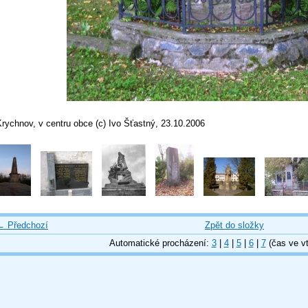
rychnov, v centru obce (c) Ivo Šťastný, 23.10.2006
← Předchozí
Zpět do složky
Automatické procházení:
3
|
4
|
5
|
6
|
7
(čas ve vt