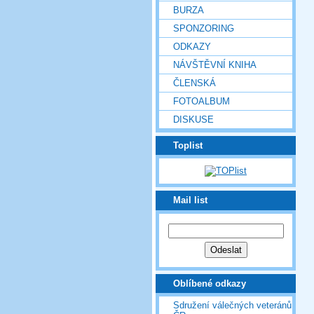
BURZA
SPONZORING
ODKAZY
NÁVŠTĚVNÍ KNIHA
ČLENSKÁ
FOTOALBUM
DISKUSE
Toplist
Mail list
Oblíbené odkazy
Sdružení válečných veteránů