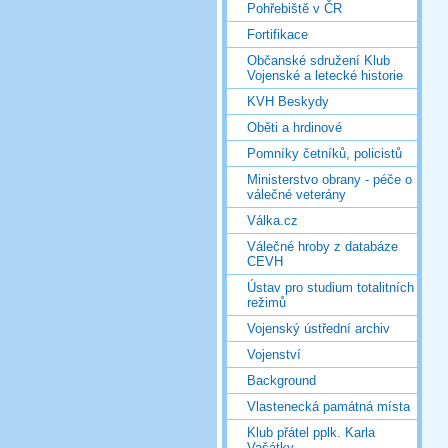
Pohřebiště v ČR
Fortifikace
Občanské sdružení Klub
Vojenské a letecké historie
KVH Beskydy
Oběti a hrdinové
Pomníky četníků, policistů
Ministerstvo obrany - péče o
válečné veterány
Válka.cz
Válečné hroby z databáze
CEVH
Ústav pro studium totalitních
režimů
Vojenský ústřední archiv
Vojenství
Background
Vlastenecká památná místa
Klub přátel pplk. Karla
Vašátky