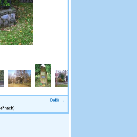
Další →
eřinách)