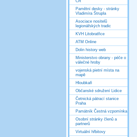
ČR
Pamětní desky - stránky
Vladimíra Štrupla
Asociace nositelů
legionářských tradic
KVH Litobratřice
ATM Online
Dolin history web
Ministerstvo obrany - péče o
válečné hroby
vojenská pietní místa na
mapě
Hloubkaři
Občanské sdružení Lidice
Četnická pátrací stanice
Praha
Památník Čestná vzpomínka
Osobní stránky členů a
partnerů
Virtuální hřbitovy