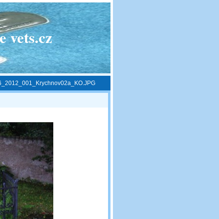
 vets.cz
6_2012_001_Krychnov02a_KO.JPG