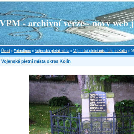
 - archivní verze - nový web je
Úvod
»
Fotoalbum
»
Vojenská pietní místa
»
Vojenská pietní místa okres Kolín
»
0
Vojenská pietní místa okres Kolín