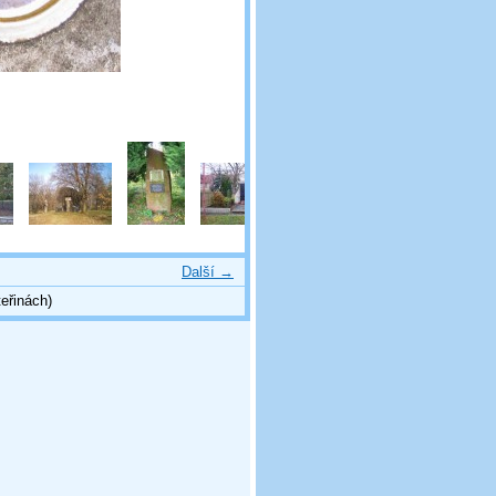
Další →
eřinách)