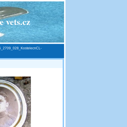
 vets.cz
6_2709_028_KostelecnCL-