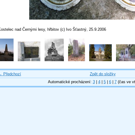
ostelec nad Černými lesy, hřbitov (c) Ivo Šťastný, 25.9.2006
← Předchozí
Zpět do složky
Automatické procházení:
3
|
4
|
5
|
6
|
7
(čas ve vt