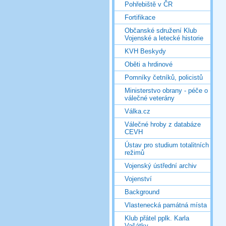
Pohřebiště v ČR
Fortifikace
Občanské sdružení Klub
Vojenské a letecké historie
KVH Beskydy
Oběti a hrdinové
Pomníky četníků, policistů
Ministerstvo obrany - péče o
válečné veterány
Válka.cz
Válečné hroby z databáze
CEVH
Ústav pro studium totalitních
režimů
Vojenský ústřední archiv
Vojenství
Background
Vlastenecká památná místa
Klub přátel pplk. Karla
Vašátky