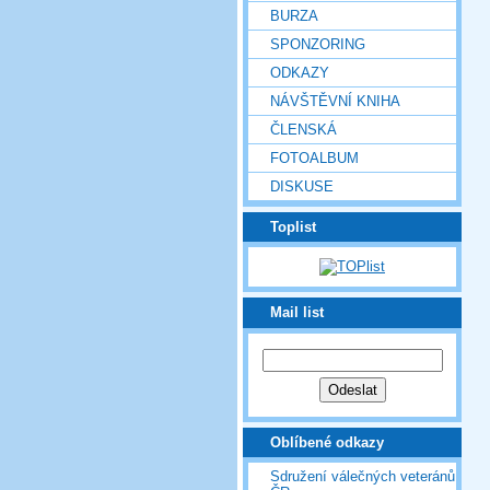
BURZA
SPONZORING
ODKAZY
NÁVŠTĚVNÍ KNIHA
ČLENSKÁ
FOTOALBUM
DISKUSE
Toplist
Mail list
Oblíbené odkazy
Sdružení válečných veteránů