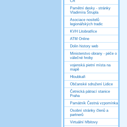
ČR
Pamětní desky - stránky
Vladimíra Štrupla
Asociace nositelů
legionářských tradic
KVH Litobratřice
ATM Online
Dolin history web
Ministerstvo obrany - péče o
válečné hroby
vojenská pietní místa na
mapě
Hloubkaři
Občanské sdružení Lidice
Četnická pátrací stanice
Praha
Památník Čestná vzpomínka
Osobní stránky členů a
partnerů
Virtuální hřbitovy