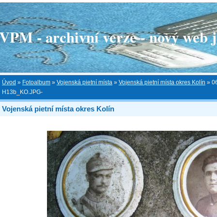
 - archivní verze - nový web je
Úvod
»
Fotoalbum
»
Vojenská pietní místa
»
Vojenská pietní místa okres Kolín
»
0
H13b_KO.JPG-
Vojenská pietní místa okres Kolín