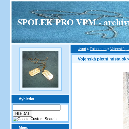
SPOLEK PRO VPM - archivní v
Úvod
»
Fotoalbum
»
Vojenská pi
Vojenská pietní místa okr
Vyhledat
Menu