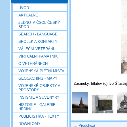
ÚVOD
AKTUÁLNĚ
JEDNOTA ČSOL ČESKÝ
BROD
SEARCH - LANGUAGE
SPOLEK A KONTAKTY
VÁLEČNÍ VETERÁNI
VIRTUÁLNÍ PAMÁTNÍK
O VETERÁNECH
VOJENSKÁ PIETNÍ MÍSTA
GEOCACHING - MAPY
Zásmuky, hřbitov (c) Ivo Šťastn
VOJENSKÉ OBJEKTY A
PROSTORY
INSIGNIE A SUVENYRY
HISTORIE - GALERIE
HRDINŮ
PUBLICISTIKA - TEXTY
DOWNLOAD
← Předchozí