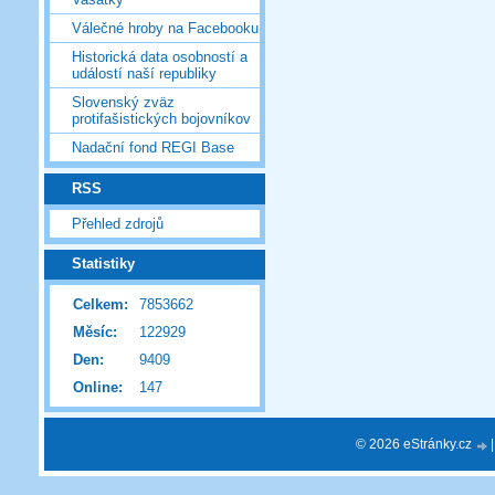
Válečné hroby na Facebooku
Historická data osobností a
událostí naší republiky
Slovenský zväz
protifašistických bojovníkov
Nadační fond REGI Base
RSS
Přehled zdrojů
Statistiky
Celkem:
7853662
Měsíc:
122929
Den:
9409
Online:
147
© 2026 eStránky.cz