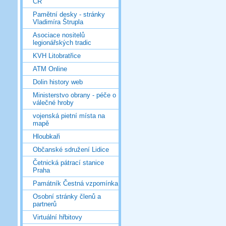
ČR
Pamětní desky - stránky
Vladimíra Štrupla
Asociace nositelů
legionářských tradic
KVH Litobratřice
ATM Online
Dolin history web
Ministerstvo obrany - péče o
válečné hroby
vojenská pietní místa na
mapě
Hloubkaři
Občanské sdružení Lidice
Četnická pátrací stanice
Praha
Památník Čestná vzpomínka
Osobní stránky členů a
partnerů
Virtuální hřbitovy