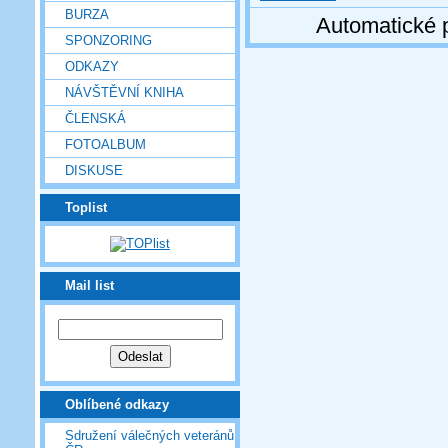
BURZA
Automatické 
SPONZORING
ODKAZY
NÁVŠTĚVNÍ KNIHA
ČLENSKÁ
FOTOALBUM
DISKUSE
Toplist
Mail list
Oblíbené odkazy
Sdružení válečných veteránů