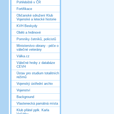
Pohřebiště v ČR
Fortifikace
Občanské sdružení Klub
Vojenské a letecké historie
KVH Beskydy
Oběti a hrdinové
Pomníky četníků, policistů
Ministerstvo obrany - péče o
válečné veterány
Válka.cz
Válečné hroby z databáze
CEVH
Ústav pro studium totalitních
režimů
Vojenský ústřední archiv
Vojenství
Background
Vlastenecká památná místa
Klub přátel pplk. Karla
Vašátky