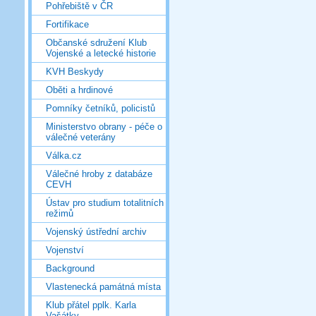
Pohřebiště v ČR
Fortifikace
Občanské sdružení Klub
Vojenské a letecké historie
KVH Beskydy
Oběti a hrdinové
Pomníky četníků, policistů
Ministerstvo obrany - péče o
válečné veterány
Válka.cz
Válečné hroby z databáze
CEVH
Ústav pro studium totalitních
režimů
Vojenský ústřední archiv
Vojenství
Background
Vlastenecká památná místa
Klub přátel pplk. Karla
Vašátky