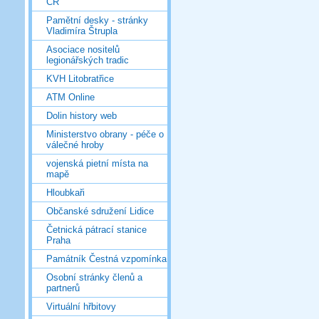
ČR
Pamětní desky - stránky
Vladimíra Štrupla
Asociace nositelů
legionářských tradic
KVH Litobratřice
ATM Online
Dolin history web
Ministerstvo obrany - péče o
válečné hroby
vojenská pietní místa na
mapě
Hloubkaři
Občanské sdružení Lidice
Četnická pátrací stanice
Praha
Památník Čestná vzpomínka
Osobní stránky členů a
partnerů
Virtuální hřbitovy