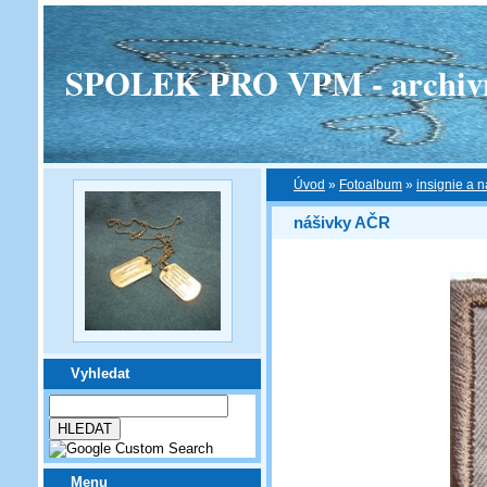
SPOLEK PRO VPM - archivní v
Úvod
»
Fotoalbum
»
insignie a n
nášivky AČR
Vyhledat
Menu