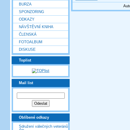
BURZA
Aut
SPONZORING
ODKAZY
NÁVŠTĚVNÍ KNIHA
ČLENSKÁ
FOTOALBUM
DISKUSE
Toplist
Mail list
Oblíbené odkazy
Sdružení válečných veteránů