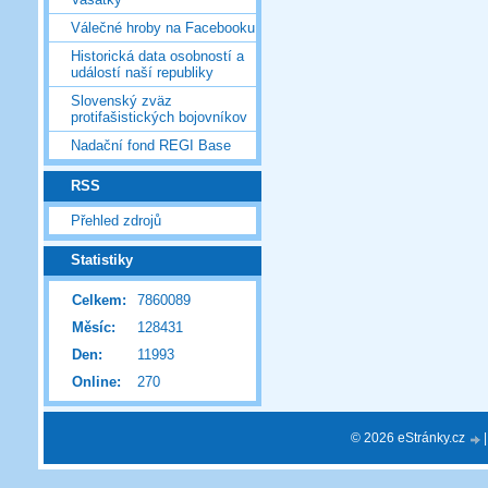
Válečné hroby na Facebooku
Historická data osobností a
událostí naší republiky
Slovenský zväz
protifašistických bojovníkov
Nadační fond REGI Base
RSS
Přehled zdrojů
Statistiky
Celkem:
7860089
Měsíc:
128431
Den:
11993
Online:
270
© 2026 eStránky.cz