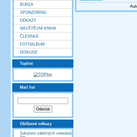
BURZA
Aut
SPONZORING
ODKAZY
NÁVŠTĚVNÍ KNIHA
ČLENSKÁ
FOTOALBUM
DISKUSE
Toplist
Mail list
Oblíbené odkazy
Sdružení válečných veteránů