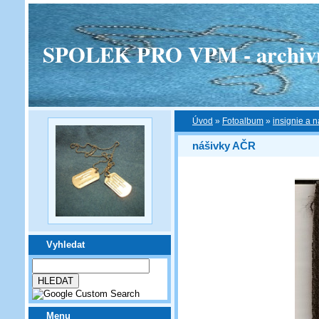
SPOLEK PRO VPM - archivní v
Úvod
»
Fotoalbum
»
insignie a n
nášivky AČR
Vyhledat
Menu