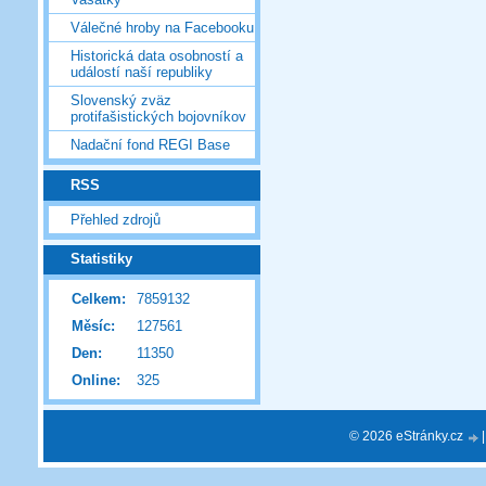
Válečné hroby na Facebooku
Historická data osobností a
událostí naší republiky
Slovenský zväz
protifašistických bojovníkov
Nadační fond REGI Base
RSS
Přehled zdrojů
Statistiky
Celkem:
7859132
Měsíc:
127561
Den:
11350
Online:
325
© 2026 eStránky.cz