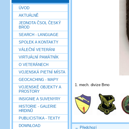
ÚVOD
AKTUÁLNĚ
JEDNOTA ČSOL ČESKÝ
BROD
SEARCH - LANGUAGE
SPOLEK A KONTAKTY
VÁLEČNÍ VETERÁNI
VIRTUÁLNÍ PAMÁTNÍK
O VETERÁNECH
VOJENSKÁ PIETNÍ MÍSTA
GEOCACHING - MAPY
1. mech. divize Brno
VOJENSKÉ OBJEKTY A
PROSTORY
INSIGNIE A SUVENYRY
HISTORIE - GALERIE
HRDINŮ
PUBLICISTIKA - TEXTY
DOWNLOAD
← Předchozí