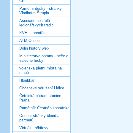
ČR
Pamětní desky - stránky
Vladimíra Štrupla
Asociace nositelů
legionářských tradic
KVH Litobratřice
ATM Online
Dolin history web
Ministerstvo obrany - péče o
válečné hroby
vojenská pietní místa na
mapě
Hloubkaři
Občanské sdružení Lidice
Četnická pátrací stanice
Praha
Památník Čestná vzpomínka
Osobní stránky členů a
partnerů
Virtuální hřbitovy