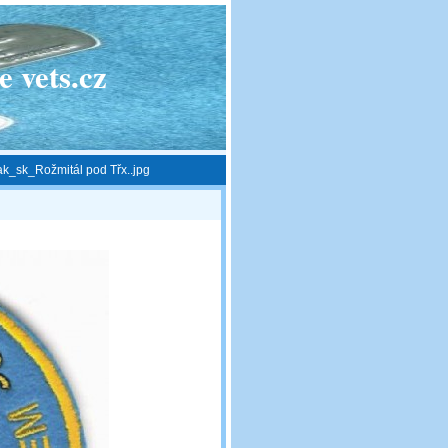
 vets.cz
_sk_Rožmitál pod Třx..jpg