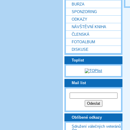
BURZA
SPONZORING
ODKAZY
NÁVŠTĚVNÍ KNIHA
ČLENSKÁ
FOTOALBUM
DISKUSE
Toplist
Mail list
Oblíbené odkazy
Sdružení válečných veteránů