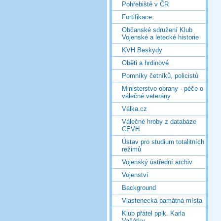
Pohřebiště v ČR
Fortifikace
Občanské sdružení Klub
Vojenské a letecké historie
KVH Beskydy
Oběti a hrdinové
Pomníky četníků, policistů
Ministerstvo obrany - péče o
válečné veterány
Válka.cz
Válečné hroby z databáze
CEVH
Ústav pro studium totalitních
režimů
Vojenský ústřední archiv
Vojenství
Background
Vlastenecká památná místa
Klub přátel pplk. Karla
Vašátky