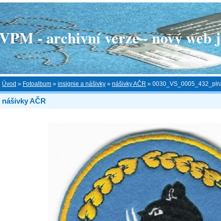
 - archivní verze - nový web je
Úvod
»
Fotoalbum
»
insignie a nášivky
»
nášivky AČR
»
0030_VS_0005_432_plrak
nášivky AČR