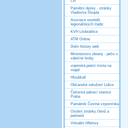
ČR
Pamětní desky - stránky
Vladimíra Štrupla
Asociace nositelů
legionářských tradic
KVH Litobratřice
ATM Online
Dolin history web
Ministerstvo obrany - péče o
válečné hroby
vojenská pietní místa na
mapě
Hloubkaři
Občanské sdružení Lidice
Četnická pátrací stanice
Praha
Památník Čestná vzpomínka
Osobní stránky členů a
partnerů
Virtuální hřbitovy