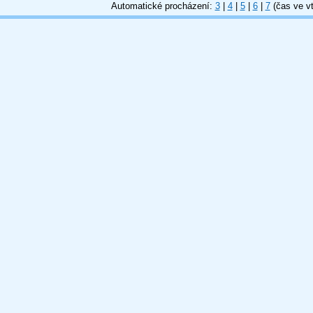
Automatické procházení:
3
|
4
|
5
|
6
|
7
(čas ve vt