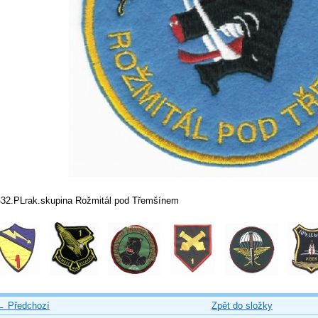
432.PLrak.skupina Rožmitál pod Třemšínem
← Předchozí
Zpět do složky